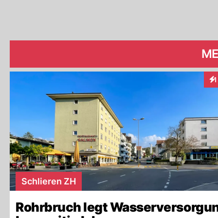
ME
1
Int
Schlieren ZH
Rohrbruch legt Wasserversorgu