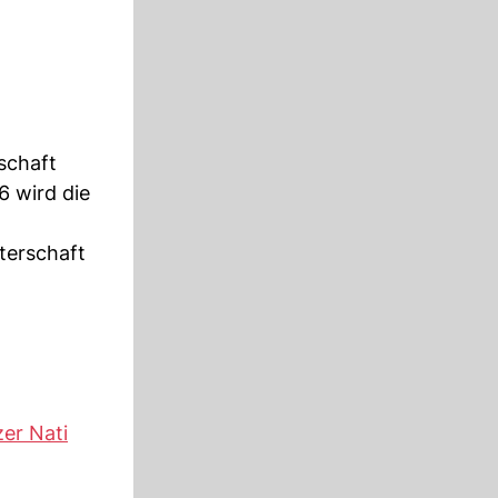
nschaft
6 wird die
terschaft
er Nati