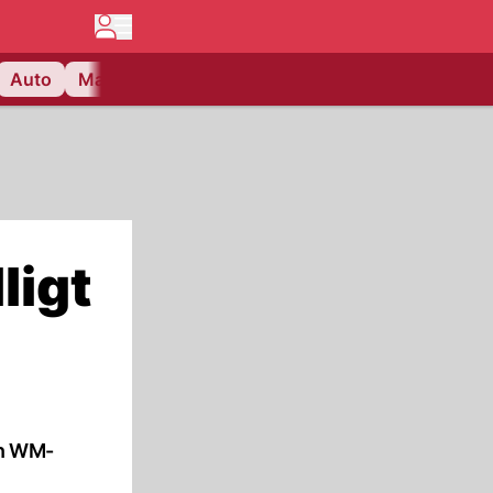
Auto
Matchcenter
Videos
Nau Plus
Lifestyle
ligt
en WM-