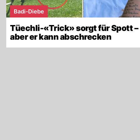
Badi-Diebe
Tüechli-«Trick» sorgt für Spott –
aber er kann abschrecken