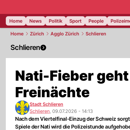
Home
News
Politik
Sport
People
Polizei
Home
Zürich
Agglo Zürich
Schlieren
Schlieren
Nati-Fieber geht 
Freinächte
Stadt Schlieren
Schlieren
,
09.07.2026 - 14:13
Nach dem Viertelfinal-Einzug der Schweiz sorgt
Spiele der Nati wird die Polizeistunde aufgehob