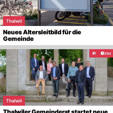
Thalwil
Neues Altersleitbild für die
Gemeinde
Artik
1
26d
Interaktione
Thalwil
Thalwiler Gemeinderat startet neue