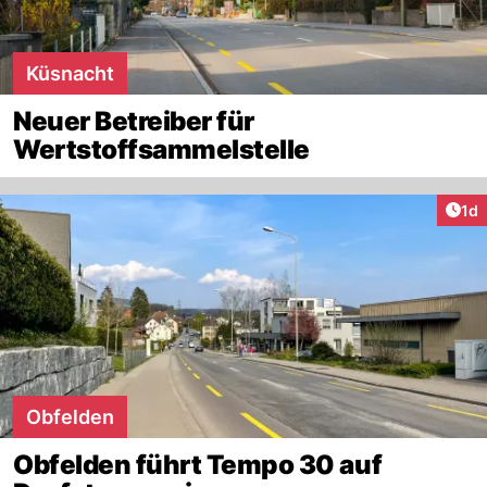
Küsnacht
Neuer Betreiber für
Wertstoffsammelstelle
Art
1d
Obfelden
Obfelden führt Tempo 30 auf