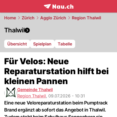
frontpage.
NAU.ch
Home
Zürich
Agglo Zürich
Region Thalwil
Thalwil
Übersicht
Spielplan
Tabelle
Für Velos: Neue
Reparaturstation hilft bei
kleinen Pannen
Gemeinde Thalwil
Region Thalwil
,
09.07.2026 - 10:31
Eine neue Veloreparaturstation beim Pumptrack
Brand ergänzt ab sofort das Angebot in Thalwil.
Zudem steht beim Schulhaus Sonnenberg ein