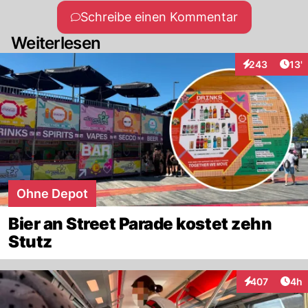
Schreibe einen Kommentar
Weiterlesen
Arti
243
13'
Interaktionen
Ohne Depot
Bier an Street Parade kostet zehn
Stutz
Arti
407
4h
Interaktionen