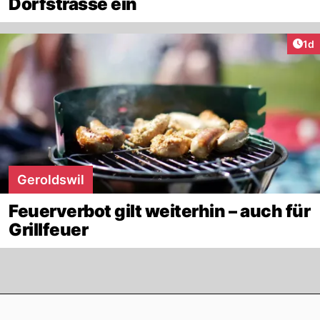
Dorfstrasse ein
Art
1d
Geroldswil
Feuerverbot gilt weiterhin – auch für
Grillfeuer
Footer