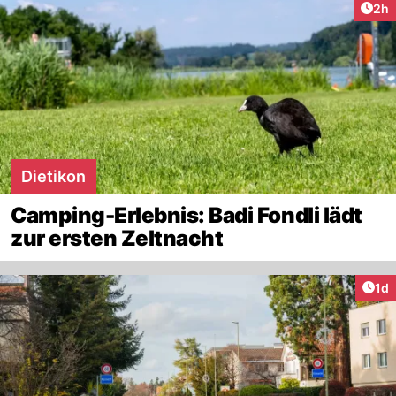
Arti
2h
Dietikon
Camping-Erlebnis: Badi Fondli lädt
zur ersten Zeltnacht
Art
1d