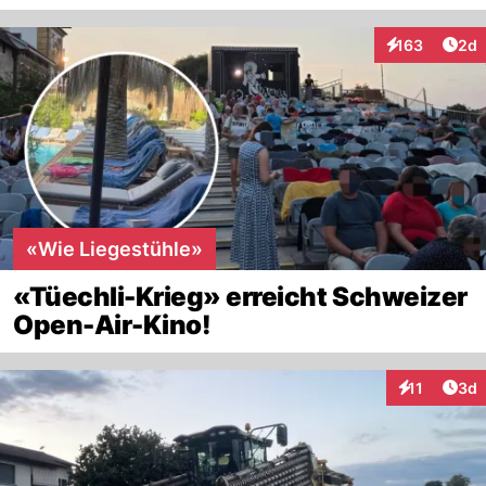
Arti
163
2d
Interaktionen
«Wie Liegestühle»
«Tüechli-Krieg» erreicht Schweizer
Open-Air-Kino!
Arti
11
3d
Interaktione