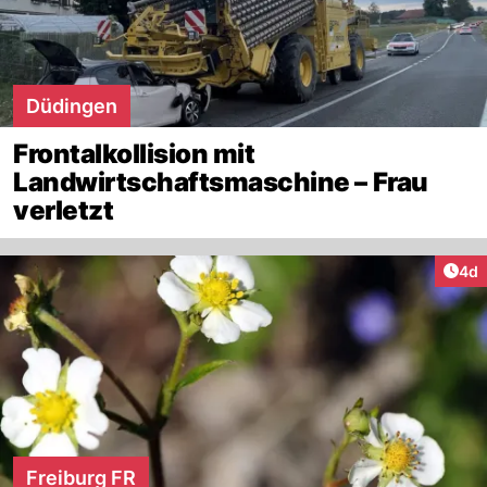
Düdingen
Frontalkollision mit
Landwirtschaftsmaschine – Frau
verletzt
Arti
4d
Freiburg FR