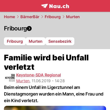
frontpage.
NAU.ch
Home
BärnerBär
Fribourg
Murten
Fribourg
Fribourg
Murten
Sensebezirk
Familie wird bei Unfall
verletzt
Keystone-SDA Regional
Murten
,
11.06.2019 - 14:28
Beim einem Unfall im Ligerztunnel am
Dienstagmorgen wurden ein Mann, eine Frau und
ein Kind verletzt.