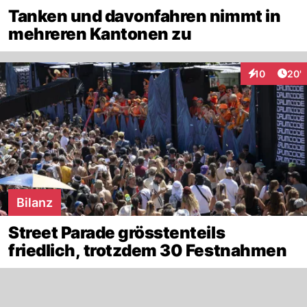
Tanken und davonfahren nimmt in
mehreren Kantonen zu
Arti
10
20'
Interaktionen
Bilanz
Street Parade grösstenteils
friedlich, trotzdem 30 Festnahmen