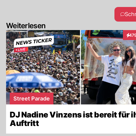
Sch
Weiterlesen
47
Inter
Street Parade
DJ Nadine Vinzens ist bereit für i
Auftritt