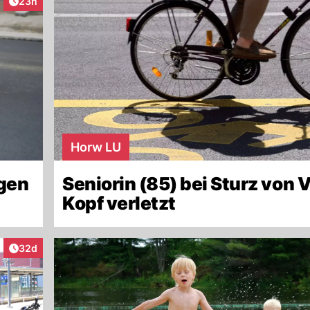
Artikel veröffentlicht:
23h
Horw LU
gen
Seniorin (85) bei Sturz von 
Kopf verletzt
Artikel veröffentlicht:
32d