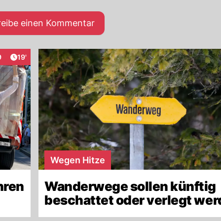
reibe einen Kommentar
Artikel veröffentlicht:
9
19'
aktionen
Wegen Hitze
hren
Wanderwege sollen künftig
beschattet oder verlegt we