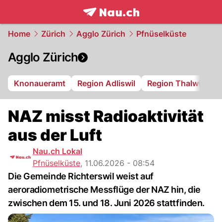
frontpage.
NAU.ch
Home
Zürich
Agglo Zürich
Pfnüselküste
Agglo Zürich
Knonaueramt
Region Adliswil
Region Thalwil
R
NAZ misst Radioaktivität
aus der Luft
Nau.ch Lokal
Pfnüselküste
,
11.06.2026 - 08:54
Die Gemeinde Richterswil weist auf
aeroradiometrische Messflüge der NAZ hin, die
zwischen dem 15. und 18. Juni 2026 stattfinden.