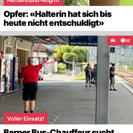
Herdenhund-Angriff
Opfer: «Halterin hat sich bis
heute nicht entschuldigt»
Arti
8
16'
Interaktion
Voller Einsatz!
Berner Bus-Chauffeur sucht