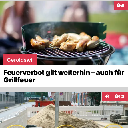
Arti
4h
Geroldswil
Feuerverbot gilt weiterhin – auch für
Grillfeuer
Artik
1
10h
Interaktione