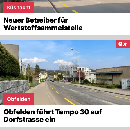
Küsnacht
Neuer Betreiber für
Wertstoffsammelstelle
Arti
3h
Obfelden
Obfelden führt Tempo 30 auf
Dorfstrasse ein