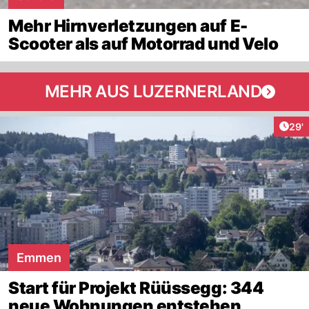
Mehr Hirnverletzungen auf E-
Scooter als auf Motorrad und Velo
MEHR AUS LUZERNERLAND
Arti
29'
Emmen
Start für Projekt Rüüssegg: 344
neue Wohnungen entstehen