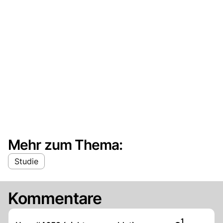
Mehr zum Thema:
Studie
Kommentare
Artikel veröf
1