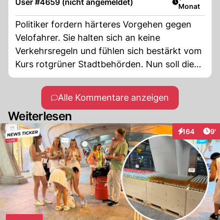
User #4659 (nicht angemeldet)
Monat
Politiker fordern härteres Vorgehen gegen
Velofahrer. Sie halten sich an keine
Verkehrsregeln und fühlen sich bestärkt vom
Kurs rotgrüner Stadtbehörden. Nun soll die
Polizei aktiv werden gegen Velorowdys.
Alle Kommentare anzeigen
Weiterlesen
Art
164
9'
Interaktionen