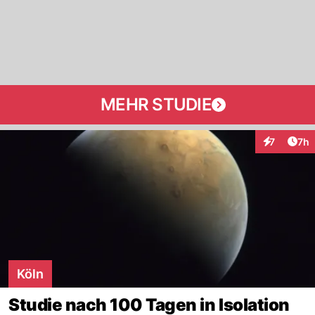
MEHR STUDIE
Arti
7
7h
Interaktion
Köln
Studie nach 100 Tagen in Isolation