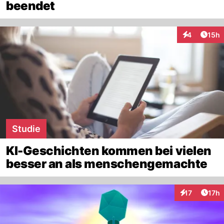
beendet
Artik
4
15h
Interaktione
Studie
KI-Geschichten kommen bei vielen
besser an als menschengemachte
Artik
17
17h
Interaktionen