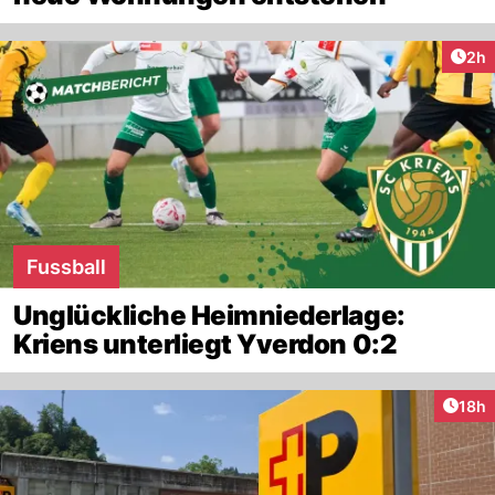
Arti
2h
Fussball
Unglückliche Heimniederlage:
Kriens unterliegt Yverdon 0:2
Artik
18h