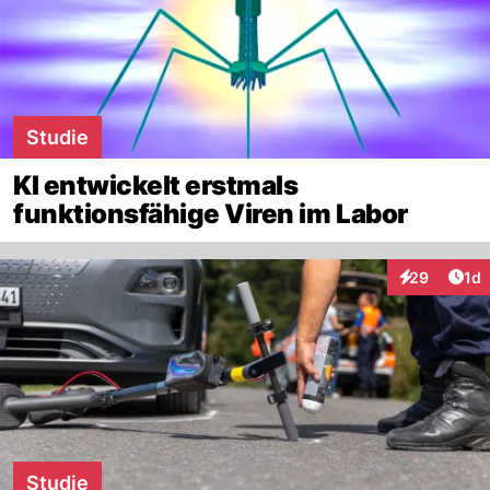
Studie
KI entwickelt erstmals
funktionsfähige Viren im Labor
Art
29
1d
Interaktione
Studie