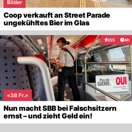
Bilder
Coop verkauft an Street Parade
ungekühltes Bier im Glas
Arti
355
4h
Interaktionen
«38 Fr.»
Nun macht SBB bei Falschsitzern
ernst – und zieht Geld ein!