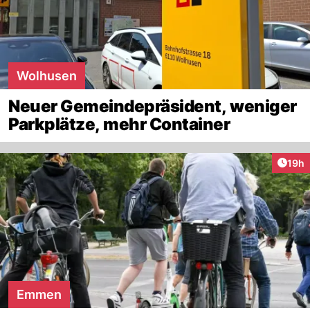
Wolhusen
Neuer Gemeindepräsident, weniger
Parkplätze, mehr Container
Artik
19h
Emmen