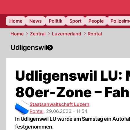
Home
News
Politik
Sport
People
Polizei
Home
Zentral
Luzernerland
Rontal
Udligenswil
Udligenswil LU: 
80er-Zone – Fa
Staatsanwaltschaft Luzern
Rontal
,
29.06.2026 - 11:54
In Udligenswil LU wurde am Samstag ein Autofa
festgenommen.