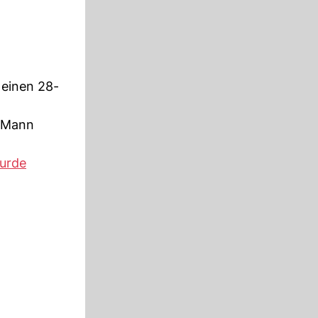
 einen 28-
r Mann
urde