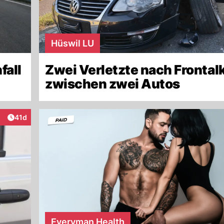
Hüswil LU
fall
Zwei Verletzte nach Frontalk
zwischen zwei Autos
Artikel veröffentlicht:
41d
eraktionen
Everyman Health