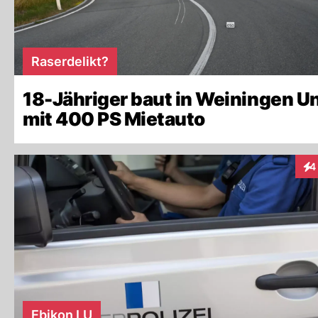
Raserdelikt?
18-Jähriger baut in Weiningen Un
mit 400 PS Mietauto
4
Int
Ebikon LU