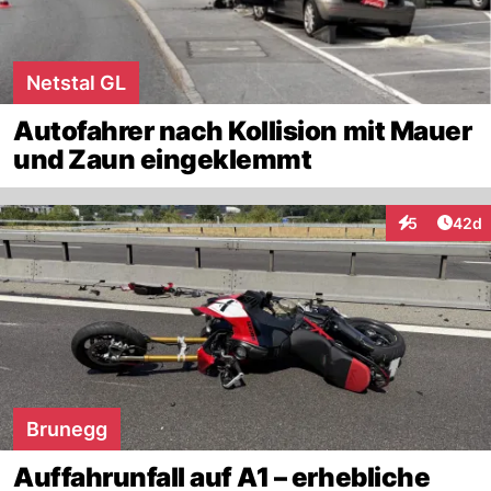
Netstal GL
Autofahrer nach Kollision mit Mauer
und Zaun eingeklemmt
Artik
5
42d
Interaktionen
Brunegg
Auffahrunfall auf A1 – erhebliche