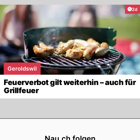
Arti
2d
Geroldswil
Feuerverbot gilt weiterhin – auch für
Grillfeuer
Footer
Nau.ch folgen