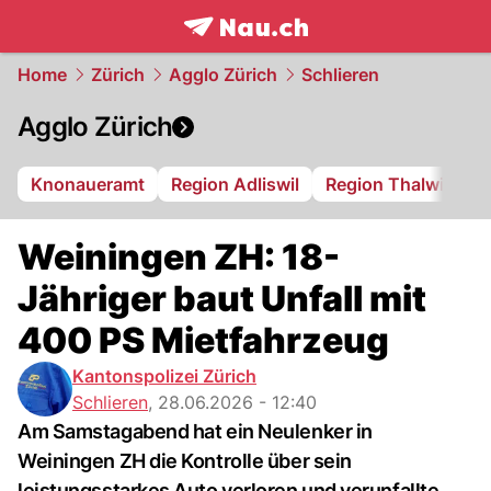
frontpage.
NAU.ch
Home
Zürich
Agglo Zürich
Schlieren
Agglo Zürich
Knonaueramt
Region Adliswil
Region Thalwil
R
Weiningen ZH: 18-
Jähriger baut Unfall mit
400 PS Mietfahrzeug
Kantonspolizei Zürich
Schlieren
,
28.06.2026 - 12:40
Am Samstagabend hat ein Neulenker in
Weiningen ZH die Kontrolle über sein
leistungsstarkes Auto verloren und verunfallte