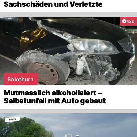
Sachschäden und Verletzte
Artik
42d
Solothurn
Mutmasslich alkoholisiert –
Selbstunfall mit Auto gebaut