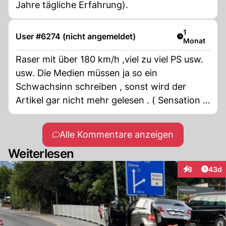
Jahre tägliche Erfahrung).
Artikel veröf
1
User #6274 (nicht angemeldet)
Monat
Raser mit über 180 km/h ,viel zu viel PS usw.
usw. Die Medien müssen ja so ein
Schwachsinn schreiben , sonst wird der
Artikel gar nicht mehr gelesen . ( Sensation ,
Sensation )
Alle Kommentare anzeigen
Weiterlesen
Artik
8
43d
Interaktionen