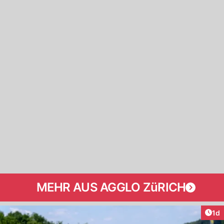
MEHR AUS AGGLO ZüRICH
Art
1d