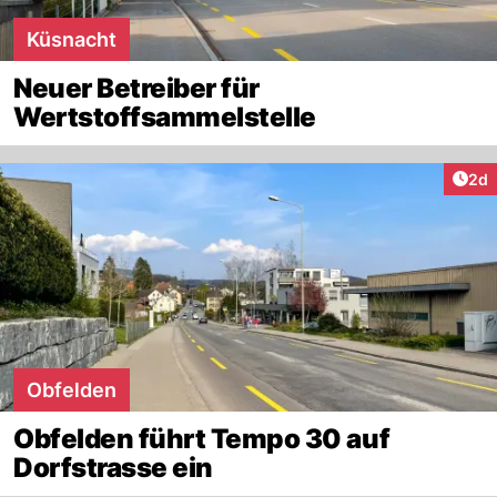
Küsnacht
Neuer Betreiber für
Wertstoffsammelstelle
Arti
2d
Obfelden
Obfelden führt Tempo 30 auf
Dorfstrasse ein