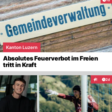
Kanton Luzern
Absolutes Feuerverbot im Freien
tritt in Kraft
Arti
1
2d
Interaktion