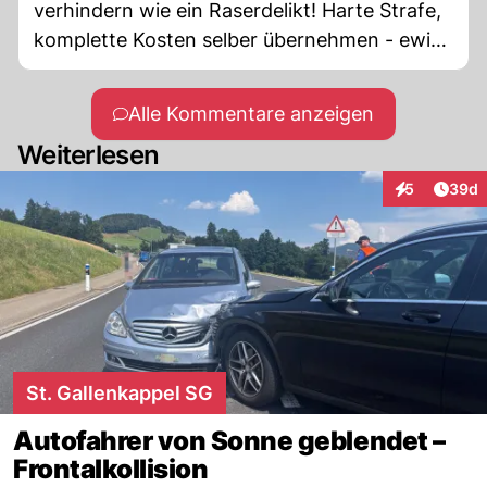
verhindern wie ein Raserdelikt! Harte Strafe,
komplette Kosten selber übernehmen - ewigs
Billetentzug und Gefägnis für den
Verursacher! Road Cross schweigt wie immer
Alle Kommentare anzeigen
zu diesem Thema!
Weiterlesen
Artik
5
39d
Interaktionen
St. Gallenkappel SG
Autofahrer von Sonne geblendet –
Frontalkollision