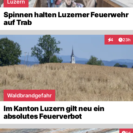
Luzern
Spinnen halten Luzerner Feuerwehr
auf Trab
Artik
4
23h
Interaktionen
Waldbrandgefahr
Im Kanton Luzern gilt neu ein
absolutes Feuerverbot
Art
1d