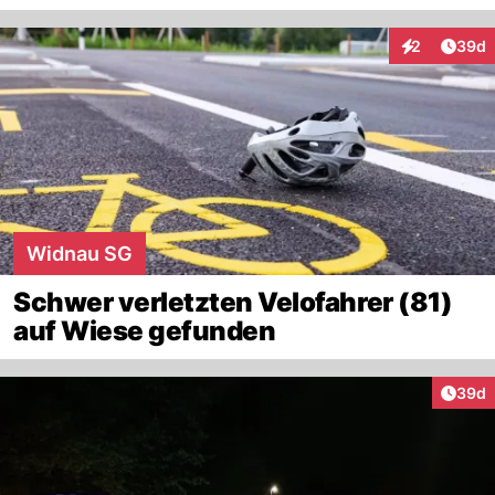
Artik
2
39d
Interaktionen
Widnau SG
Schwer verletzten Velofahrer (81)
auf Wiese gefunden
Artik
39d