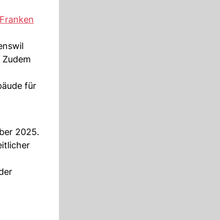
Franken
enswil
s. Zudem
bäude für
ber 2025.
itlicher
der