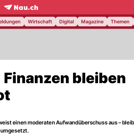
frontpage.
NAU.ch
meldungen
Wirtschaft
Digital
Magazine
Themen
Finanzen bleiben
ot
eist einen moderaten Aufwandüberschuss aus – bleib
t umgesetzt.