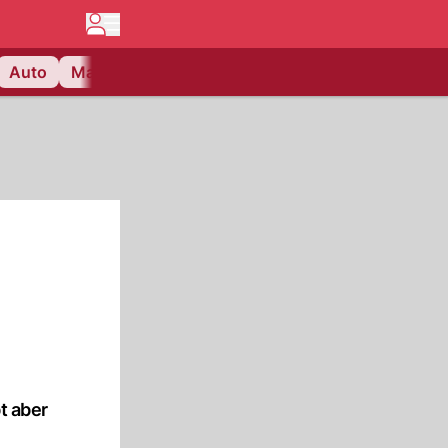
Auto
Matchcenter
Videos
Nau Plus
Lifestyle
t aber