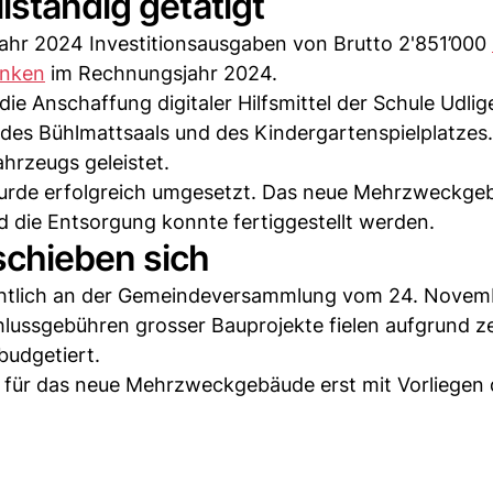
lständig getätigt
ahr 2024 Investitionsausgaben von Brutto 2'851’000
anken
im Rechnungsjahr 2024.
e Anschaffung digitaler Hilfsmittel der Schule Udlig
 des Bühlmattsaals und des Kindergartenspielplatze
rzeugs geleistet.
 wurde erfolgreich umgesetzt. Das neue Mehrzweckge
 die Entsorgung konnte fertiggestellt werden.
schieben sich
ichtlich an der Gemeindeversammlung vom 24. Novem
lussgebühren grosser Bauprojekte fielen aufgrund ze
budgetiert.
 für das neue Mehrzweckgebäude erst mit Vorliegen 