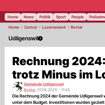
Home
News
Politik
Sport
People
Polizei
Home
Zentral
Luzernerland
Rontal
Udligenswil
Rechnung 2024: 
trotz Minus im L
Gemeinde Udligenswil
Rontal
,
07.05.2025 - 11:55
Die Rechnung 2024 der Gemeinde Udligenswil w
unter dem Budget. Investitionen wurden geziel