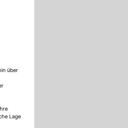
in über
er
ahre
iche Lage