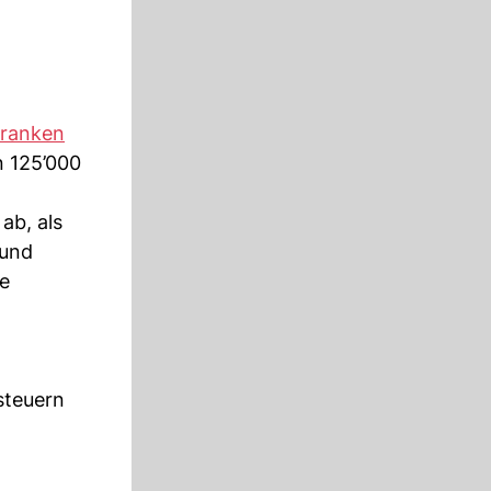
ranken
 125’000
ab, als
 und
ie
steuern