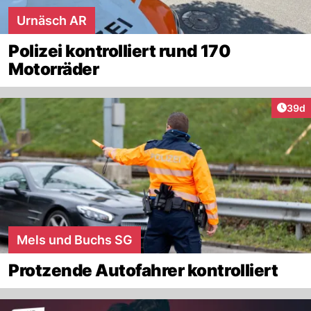
Urnäsch AR
Polizei kontrolliert rund 170
Motorräder
Artik
39d
Mels und Buchs SG
Protzende Autofahrer kontrolliert