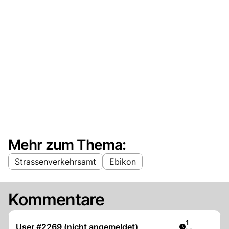
Mehr zum Thema:
Strassenverkehrsamt
Ebikon
Kommentare
Artikel veröf
1
User #2269 (nicht angemeldet)