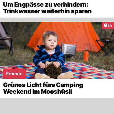
Um Engpässe zu verhindern:
Trinkwasser weiterhin sparen
Arti
8h
Emmen
Grünes Licht fürs Camping
Weekend im Mooshüsli