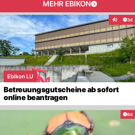
MEHR EBIKON
Arti
2
3d
Interaktion
Ebikon LU
Betreuungsgutscheine ab sofort
online beantragen
Arti
6d