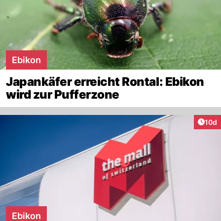
Ebikon
Japankäfer erreicht Rontal: Ebikon
wird zur Pufferzone
Artik
10d
Ebikon