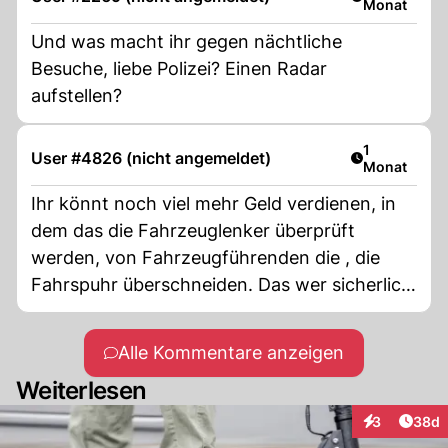
Monat
Und was macht ihr gegen nächtliche
Besuche, liebe Polizei? Einen Radar
aufstellen?
Artikel veröf
1
User #4826 (nicht angemeldet)
Monat
Ihr könnt noch viel mehr Geld verdienen, in
dem das die Fahrzeuglenker überprüft
werden, von Fahrzeugführenden die , die
Fahrspuhr überschneiden. Das wer sicherlich
hilfreich um die ganzen Streifkollisionen zu
unter binden
Alle Kommentare anzeigen
Weiterlesen
Artik
3
38d
Interaktionen