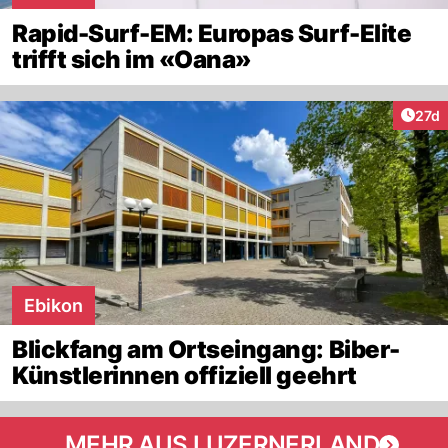
Rapid-Surf-EM: Europas Surf-Elite
trifft sich im «Oana»
Artik
27d
Ebikon
Blickfang am Ortseingang: Biber-
Künstlerinnen offiziell geehrt
MEHR AUS LUZERNERLAND