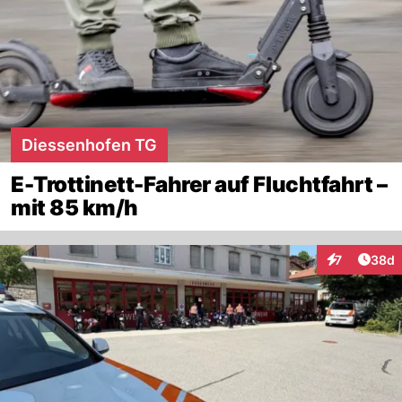
Diessenhofen TG
E-Trottinett-Fahrer auf Fluchtfahrt –
mit 85 km/h
Artik
7
38d
Interaktionen