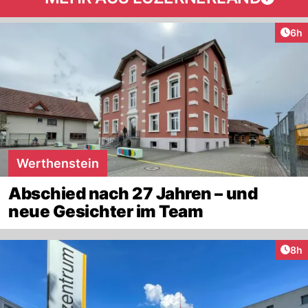
Arti
6h
Werthenstein
Abschied nach 27 Jahren – und
neue Gesichter im Team
Arti
8h