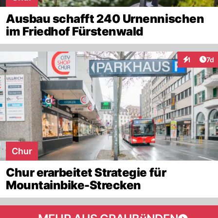
Ausbau schafft 240 Urnennischen
im Friedhof Fürstenwald
Art
1
7d
Interaktion
Chur
Chur erarbeitet Strategie für
Mountainbike-Strecken