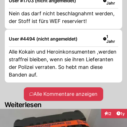
User #1703 (nicht angemeldet)
Jahr
Nein das darf nicht beschlagnahmt werden,
der Stoff ist fürs WEF reserviert!
Artikel ver
1
User #4494 (nicht angemeldet)
Jahr
Alle Kokain und Heroinkonsumenten ,werden
straffrei bleiben, wenn sie ihren Lieferanten
der Polizei verraten. So hebt man diese
Banden auf.
Alle Kommentare anzeigen
Weiterlesen
Art
12
1y
Interaktione