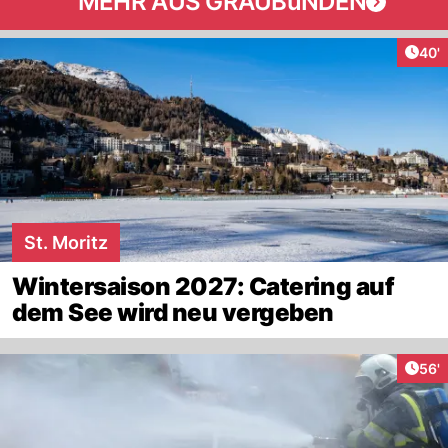
MEHR AUS GRAUBüNDEN
Arti
40'
St. Moritz
Wintersaison 2027: Catering auf
dem See wird neu vergeben
Arti
56'