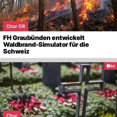
Chur GR
FH Graubünden entwickelt
Waldbrand-Simulator für die
Schweiz
Arti
6d
Chur