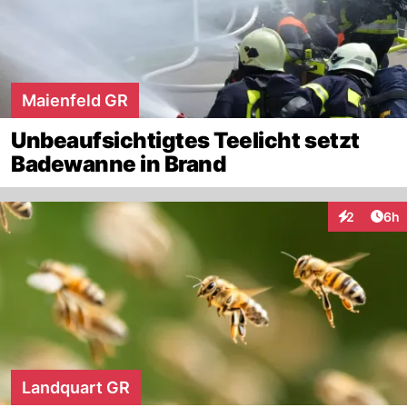
Maienfeld GR
Unbeaufsichtigtes Teelicht setzt
Badewanne in Brand
Arti
2
6h
Interaktion
Landquart GR