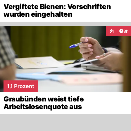
Vergiftete Bienen: Vorschriften
wurden eingehalten
Arti
1
8h
Interaktion
1,1 Prozent
Graubünden weist tiefe
Arbeitslosenquote aus