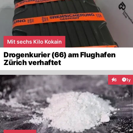
Mit sechs Kilo Kokain
Drogenkurier (66) am Flughafen
Zürich verhaftet
Art
8
1y
Interaktion