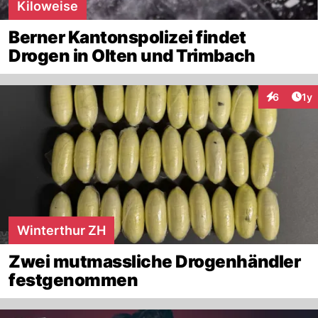
Kiloweise
Berner Kantonspolizei findet
Drogen in Olten und Trimbach
Art
6
1y
Interaktion
Winterthur ZH
Zwei mutmassliche Drogenhändler
festgenommen