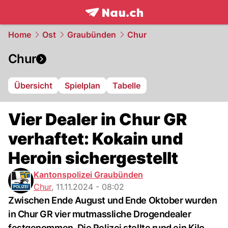
frontpage.
NAU.ch
Home
Ost
Graubünden
Chur
Chur
Übersicht
Spielplan
Tabelle
Vier Dealer in Chur GR
verhaftet: Kokain und
Heroin sichergestellt
Kantonspolizei Graubünden
Chur
,
11.11.2024 - 08:02
Zwischen Ende August und Ende Oktober wurden
in Chur GR vier mutmassliche Drogendealer
festgenommen. Die Polizei stellte rund ein Kilo