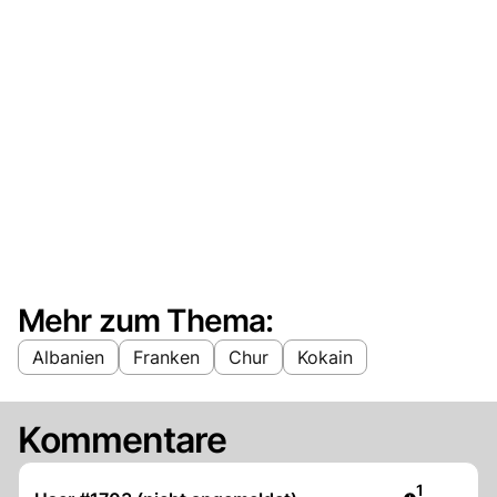
Mehr zum Thema:
Albanien
Franken
Chur
Kokain
Kommentare
Artikel ver
1