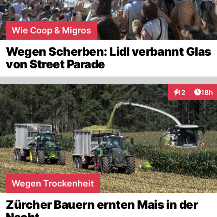
Wie Coop & Migros
Wegen Scherben: Lidl verbannt Glas
von Street Parade
Artik
12
18h
Interaktionen
Wegen Trockenheit
Zürcher Bauern ernten Mais in der