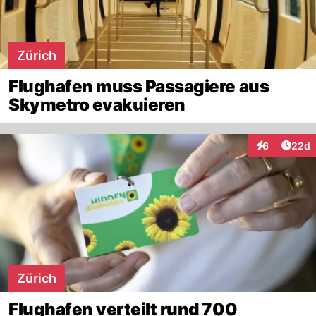
Zürich
Flughafen muss Passagiere aus
Skymetro evakuieren
Artik
6
22d
Interaktionen
Zürich
Flughafen verteilt rund 700