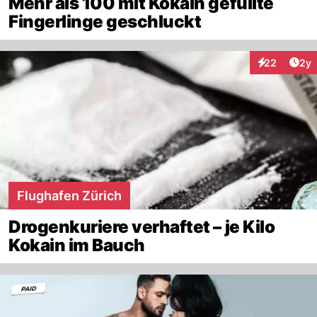
Mehr als 100 mit Kokain gefüllte
Fingerlinge geschluckt
Arti
22
2y
Interaktionen
Flughafen Zürich
Drogenkuriere verhaftet – je Kilo
Kokain im Bauch