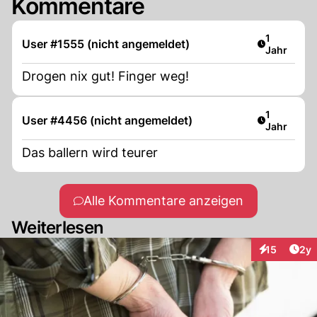
Kommentare
Artikel ver
1
User #1555 (nicht angemeldet)
Jahr
Drogen nix gut! Finger weg!
Artikel ver
1
User #4456 (nicht angemeldet)
Jahr
Das ballern wird teurer
Alle Kommentare anzeigen
Weiterlesen
Arti
15
2y
Interaktione