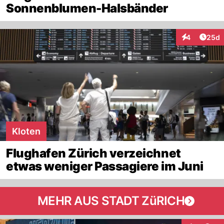
Sonnenblumen-Halsbänder
Artik
4
25d
Interaktionen
Kloten
Flughafen Zürich verzeichnet
etwas weniger Passagiere im Juni
MEHR AUS STADT ZüRICH