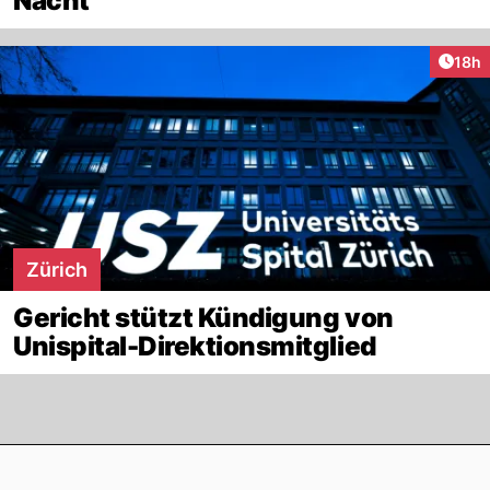
Nacht
Artik
18h
Zürich
Gericht stützt Kündigung von
Unispital-Direktionsmitglied
Footer