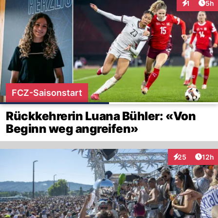
Arti
1
5h
Interaktion
FCZ-Saisonstart
Rückkehrerin Luana Bühler: «Von
Beginn weg angreifen»
Artik
25
12h
Interaktionen