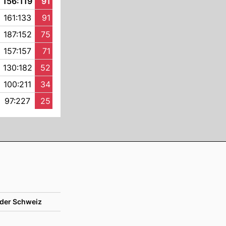
156:119
91
161:133
91
187:152
75
157:157
71
130:182
52
100:211
34
97:227
25
der Schweiz