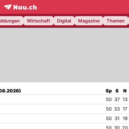
frontpage.
NAU.ch
meldungen
Wirtschaft
Digital
Magazine
Themen
.08.2026)
Sp
S
N
50
37
13
50
33
17
50
31
19
50
30
20