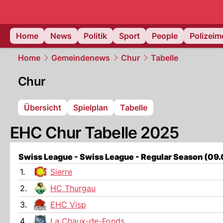
Home
News
Politik
Sport
People
Polizei
Home
Gemeindenews
Chur
Tabelle
Chur
Übersicht
Spielplan
Tabelle
EHC Chur Tabelle 2025
Swiss League - Swiss League - Regular Season (09
1.
Sierre
2.
HC Thurgau
3.
EHC Visp
4.
La Chaux-de-Fonds