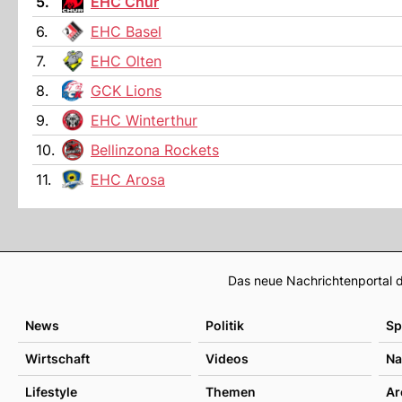
5.
EHC Chur
6.
EHC Basel
7.
EHC Olten
8.
GCK Lions
9.
EHC Winterthur
10.
Bellinzona Rockets
11.
EHC Arosa
Das neue Nachrichtenportal d
News
Politik
Sp
Wirtschaft
Videos
Na
Lifestyle
Themen
Ar