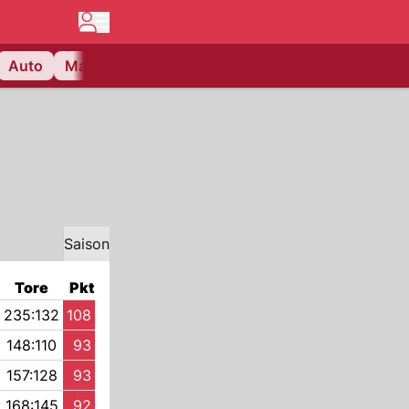
Auto
Matchcenter
Videos
Nau Plus
Lifestyle
Saison
Tore
Pkt
235:132
108
148:110
93
157:128
93
168:145
92