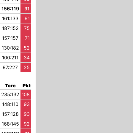
156:119
91
161:133
91
187:152
75
157:157
71
130:182
52
100:211
34
97:227
25
Tore
Pkt
235:132
108
148:110
93
157:128
93
168:145
92