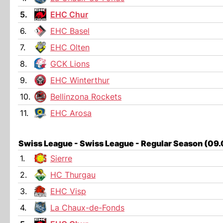
5.
EHC Chur
6.
EHC Basel
7.
EHC Olten
8.
GCK Lions
9.
EHC Winterthur
10.
Bellinzona Rockets
11.
EHC Arosa
Swiss League - Swiss League - Regular Season (09
1.
Sierre
2.
HC Thurgau
3.
EHC Visp
4.
La Chaux-de-Fonds