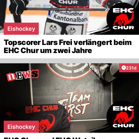
Eishockey
Topscorer Lars Frei verlängert beim
EHC Chur um zwei Jahre
Artike
231d
Eishockey