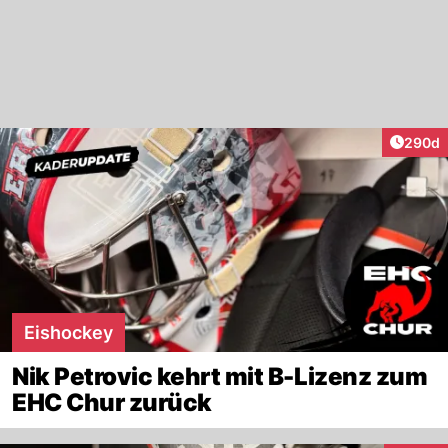
Artikel
290d
Eishockey
Nik Petrovic kehrt mit B-Lizenz zum
EHC Chur zurück