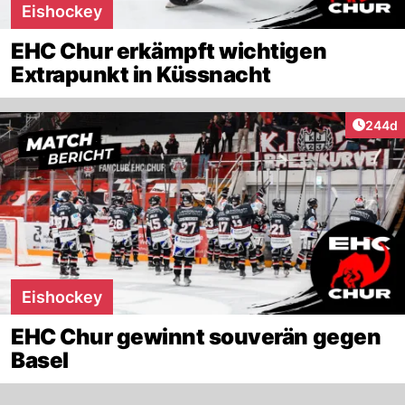
Eishockey
EHC Chur erkämpft wichtigen
Extrapunkt in Küssnacht
Artikel
244d
Eishockey
EHC Chur gewinnt souverän gegen
Basel