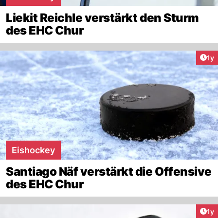
Liekit Reichle verstärkt den Sturm
des EHC Chur
Art
1y
Eishockey
Santiago Näf verstärkt die Offensive
des EHC Chur
Art
1y