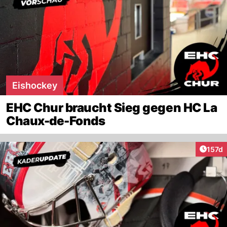
Eishockey
EHC Chur braucht Sieg gegen HC La
Chaux-de-Fonds
Artike
157d