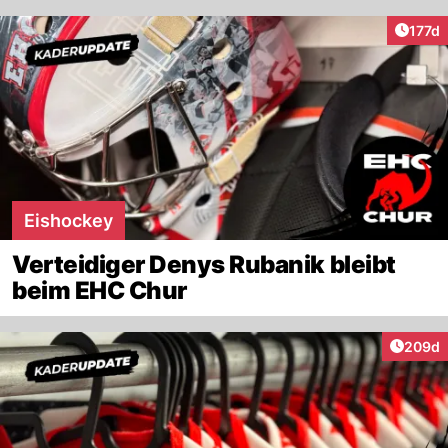
Artike
177d
Eishockey
Verteidiger Denys Rubanik bleibt
beim EHC Chur
Artikel
209d