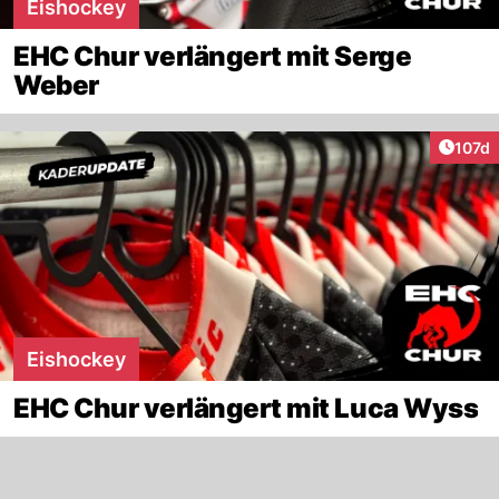
Eishockey
EHC Chur verlängert mit Serge
Weber
Artike
107d
Eishockey
EHC Chur verlängert mit Luca Wyss