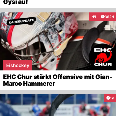
Gysi auf
Artikel
1
362d
Interaktionen
Eishockey
EHC Chur stärkt Offensive mit Gian-
Marco Hammerer
Art
1y