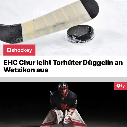
Eishockey
EHC Chur leiht Torhüter Düggelin an
Wetzikon aus
Art
1y