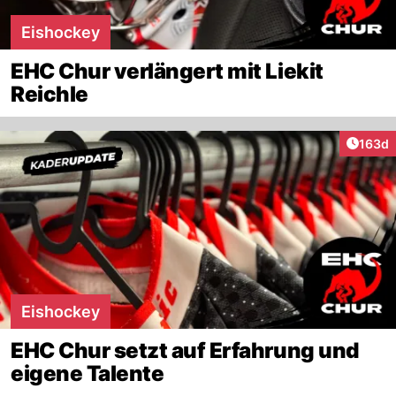
Eishockey
EHC Chur verlängert mit Liekit
Reichle
Artike
163d
Eishockey
EHC Chur setzt auf Erfahrung und
eigene Talente