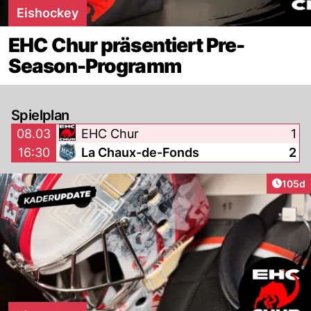
Eishockey
EHC Chur präsentiert Pre-
Season-Programm
Spielplan
08.03
EHC Chur
1
16:30
La Chaux-de-Fonds
2
Artike
105d