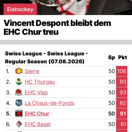
Eishockey
Vincent Despont bleibt dem
EHC Chur treu
Swiss League - Swiss League -
Sp
Pkt
Regular Season (07.08.2026)
1.
Sierre
50
108
2.
HC Thurgau
50
93
3.
EHC Visp
50
93
4.
La Chaux-de-Fonds
50
92
5.
EHC Chur
50
91
6.
EHC Basel
50
91