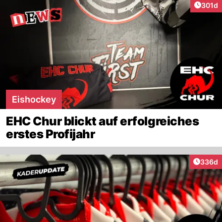
Artike
301d
Eishockey
EHC Chur blickt auf erfolgreiches
erstes Profijahr
Artikel
336d