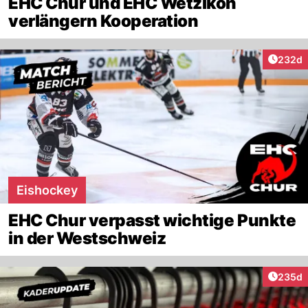
EHC Chur und EHC Wetzikon
verlängern Kooperation
Artikel
232d
Eishockey
EHC Chur verpasst wichtige Punkte
in der Westschweiz
Artikel
235d