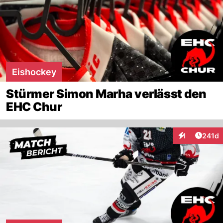
Eishockey
Stürmer Simon Marha verlässt den
EHC Chur
Artike
1
241d
Interaktionen