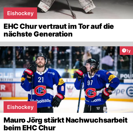
Eishockey
EHC Chur vertraut im Tor auf die
nächste Generation
Art
1y
Eishockey
Mauro Jörg stärkt Nachwuchsarbeit
beim EHC Chur