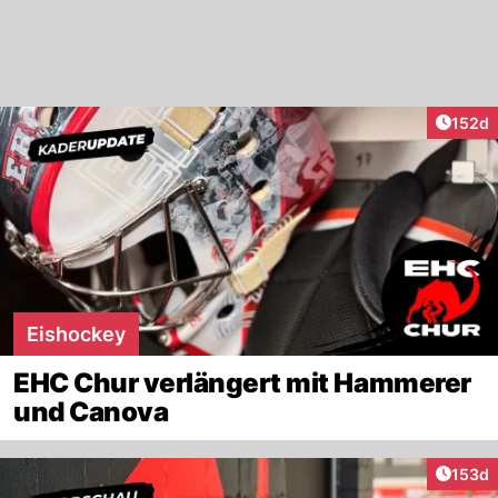
Artike
152d
Eishockey
EHC Chur verlängert mit Hammerer
und Canova
Artike
153d