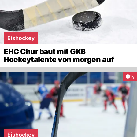
Eishockey
EHC Chur baut mit GKB
Hockeytalente von morgen auf
Art
1y
Eishockey