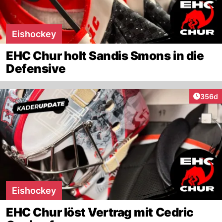
Eishockey
EHC Chur holt Sandis Smons in die
Defensive
Artikel
356d
Eishockey
EHC Chur löst Vertrag mit Cedric