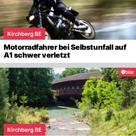
Kirchberg BE
Motorradfahrer bei Selbstunfall auf
A1 schwer verletzt
Artik
58d
Kirchberg BE