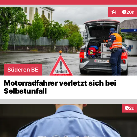
Artik
4
20h
Interaktionen
Süderen BE
Motorradfahrer verletzt sich bei
Selbstunfall
Arti
2d