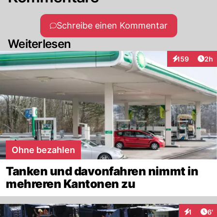
Schreibe einen Kommentar
Weiterlesen
Arti
159
2h
Interaktionen
Ohne bezahlen
Tanken und davonfahren nimmt in
mehreren Kantonen zu
Art
1
6'
Interaktio