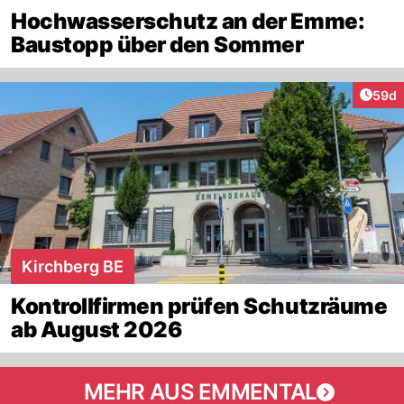
Hochwasserschutz an der Emme:
Baustopp über den Sommer
Artik
59d
Kirchberg BE
Kontrollfirmen prüfen Schutzräume
ab August 2026
MEHR AUS EMMENTAL