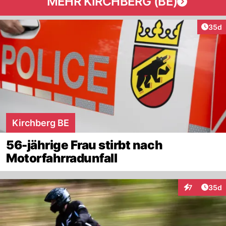
MEHR KIRCHBERG (BE)
Artik
35d
Kirchberg BE
56-jährige Frau stirbt nach
Motorfahrradunfall
Artik
7
35d
Interaktionen