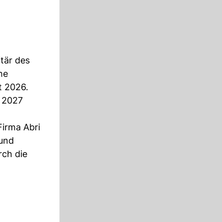
tär des
he
t 2026.
e 2027
Firma Abri
 und
rch die