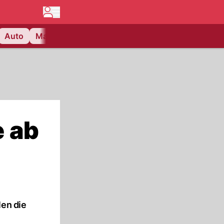
Auto
Matchcenter
Videos
Nau Plus
Lifestyle
e ab
len die