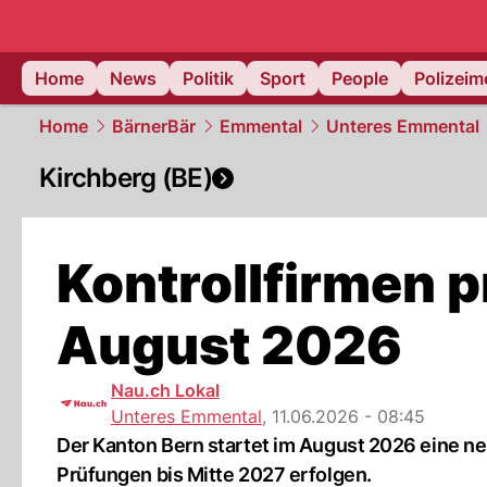
Home
News
Politik
Sport
People
Polizei
Home
BärnerBär
Emmental
Unteres Emmental
Kirchberg (BE)
Kontrollfirmen 
August 2026
Nau.ch Lokal
Unteres Emmental
,
11.06.2026 - 08:45
Der Kanton Bern startet im August 2026 eine ne
Prüfungen bis Mitte 2027 erfolgen.