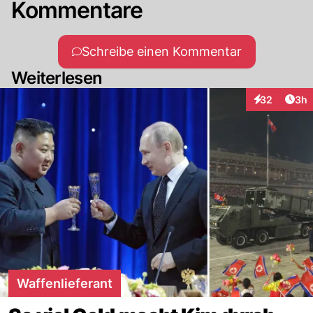
Kommentare
Schreibe einen Kommentar
Weiterlesen
Arti
32
3h
Interaktionen
Waffenlieferant