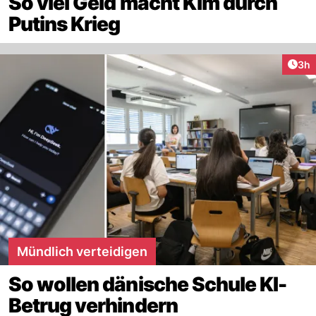
So viel Geld macht Kim durch
Putins Krieg
Arti
3h
Mündlich verteidigen
So wollen dänische Schule KI-
Betrug verhindern