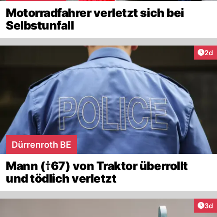
Motorradfahrer verletzt sich bei
Selbstunfall
Arti
2d
Dürrenroth BE
Mann (†67) von Traktor überrollt
und tödlich verletzt
Arti
3d