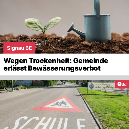
Signau BE
Wegen Trockenheit: Gemeinde
erlässt Bewässerungsverbot
Arti
3d