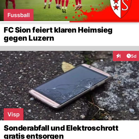
Fussball
FC Sion feiert klaren Heimsieg
gegen Luzern
Arti
1
5d
Interaktion
Visp
Sonderabfall und Elektroschrott
gratis entsorgen