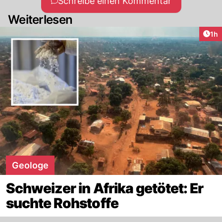
Schreibe einen Kommentar
Weiterlesen
Art
1h
Geologe
Schweizer in Afrika getötet: Er
suchte Rohstoffe