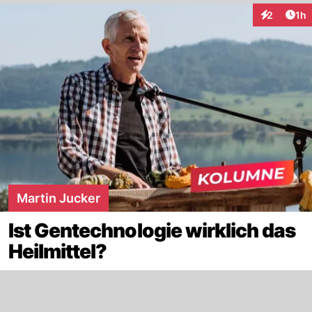
Art
2
1h
Interaktion
Martin Jucker
Ist Gentechnologie wirklich das
Heilmittel?