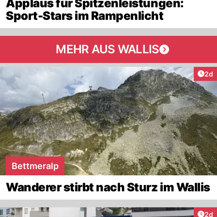
Applaus für Spitzenleistungen:
Sport-Stars im Rampenlicht
MEHR AUS WALLIS
Arti
2d
Bettmeralp
Wanderer stirbt nach Sturz im Wallis
Arti
2d