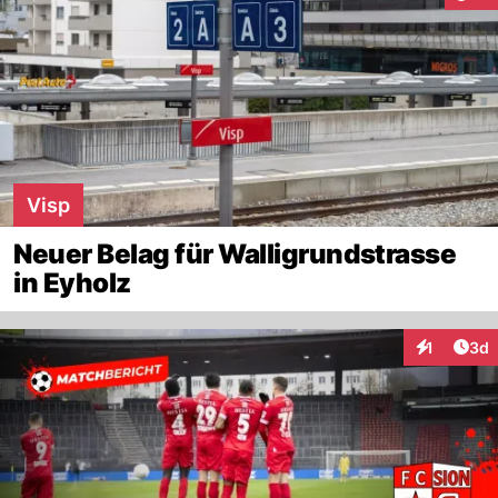
Visp
Neuer Belag für Walligrundstrasse
in Eyholz
Arti
1
3d
Interaktion