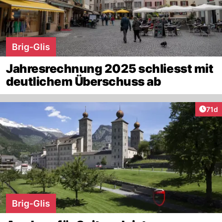
Brig-Glis
Jahresrechnung 2025 schliesst mit
deutlichem Überschuss ab
Artik
71d
Brig-Glis