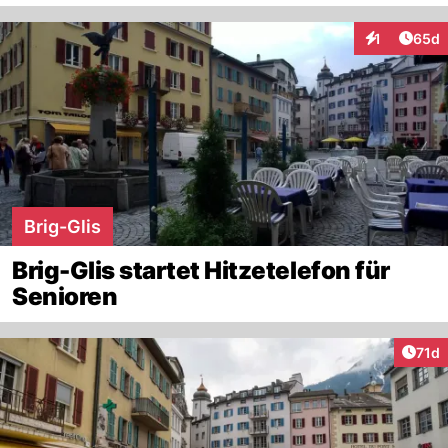
Artik
1
65d
Interaktione
Brig-Glis
Brig-Glis startet Hitzetelefon für
Senioren
Artik
71d