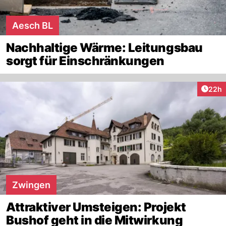
Aesch BL
Nachhaltige Wärme: Leitungsbau
sorgt für Einschränkungen
Artik
22h
Zwingen
Attraktiver Umsteigen: Projekt
Bushof geht in die Mitwirkung