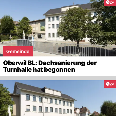
Arti
2y
Gemeinde
Oberwil BL: Dachsanierung der
Turnhalle hat begonnen
Arti
2y