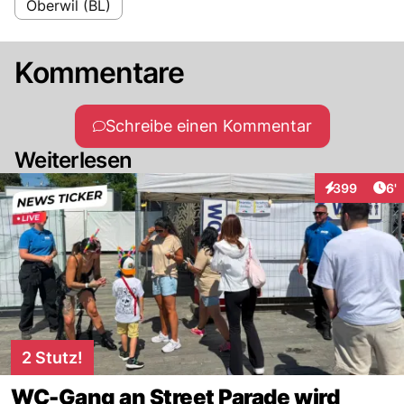
Oberwil (BL)
Kommentare
Schreibe einen Kommentar
Weiterlesen
Art
399
6'
Interaktionen
2 Stutz!
WC-Gang an Street Parade wird