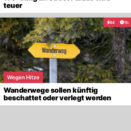
teuer
Art
44
1h
Interaktione
Wegen Hitze
Wanderwege sollen künftig
beschattet oder verlegt werden