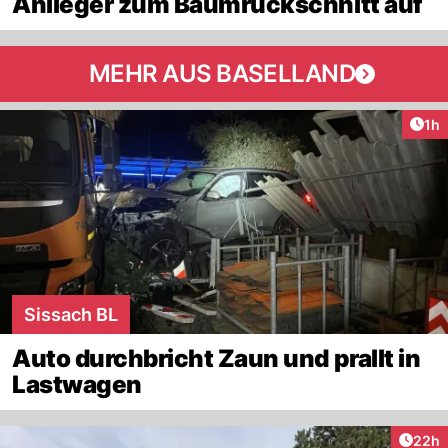
Anlieger zum Baumrückschnitt auf
MEHR AUS BASELLAND
Art
1h
Sissach BL
Auto durchbricht Zaun und prallt in
Lastwagen
Artik
22h