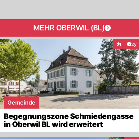
MEHR OBERWIL (BL)
Arti
1
2y
Interaktion
Gemeinde
Begegnungszone Schmiedengasse
in Oberwil BL wird erweitert