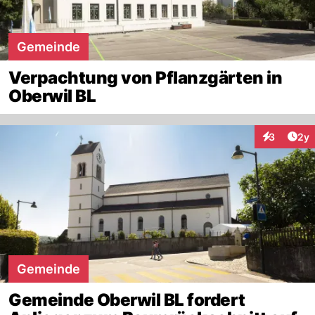
Gemeinde
Verpachtung von Pflanzgärten in
Oberwil BL
Arti
3
2y
Interaktion
Gemeinde
Gemeinde Oberwil BL fordert