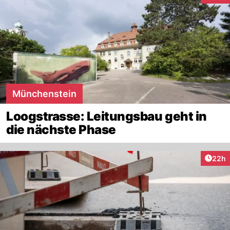
Münchenstein
Loogstrasse: Leitungsbau geht in
die nächste Phase
Artik
22h