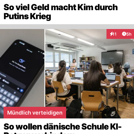
So viel Geld macht Kim durch
Putins Krieg
Arti
11
5h
Interaktione
Mündlich verteidigen
So wollen dänische Schule KI-