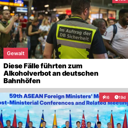
Gewalt
Diese Fälle führten zum
Alkoholverbot an deutschen
Bahnhöfen
Artik
16
19d
Interaktionen