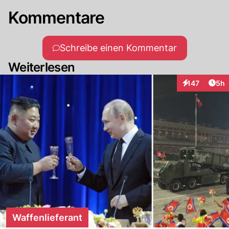
Kommentare
Schreibe einen Kommentar
Weiterlesen
Arti
147
5h
Interaktionen
Waffenlieferant