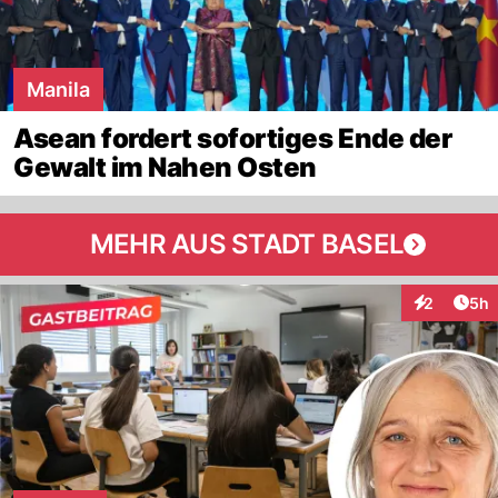
Manila
Asean fordert sofortiges Ende der
Gewalt im Nahen Osten
MEHR AUS STADT BASEL
Arti
2
5h
Interaktion