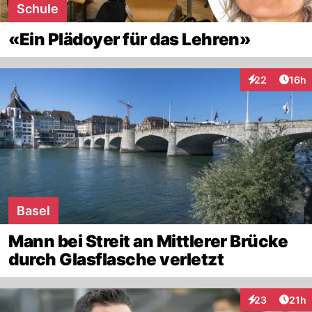
Schule
«Ein Plädoyer für das Lehren»
Artik
22
16h
Interaktionen
Basel
Mann bei Streit an Mittlerer Brücke
durch Glasflasche verletzt
Artik
23
21h
Interaktionen