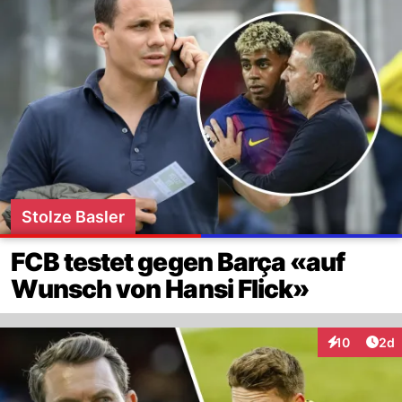
Stolze Basler
FCB testet gegen Barça «auf
Wunsch von Hansi Flick»
Arti
10
2d
Interaktione