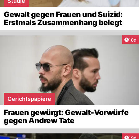
Studie
Gewalt gegen Frauen und Suizid:
Erstmals Zusammenhang belegt
Artik
18d
Gerichtspapiere
Frauen gewürgt: Gewalt-Vorwürfe
gegen Andrew Tate
Artik
19d