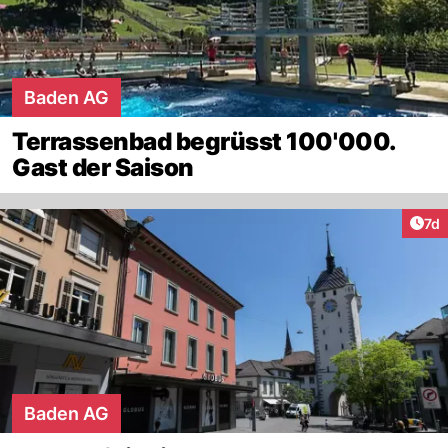
Baden AG
Terrassenbad begrüsst 100'000.
Gast der Saison
Art
7d
Baden AG