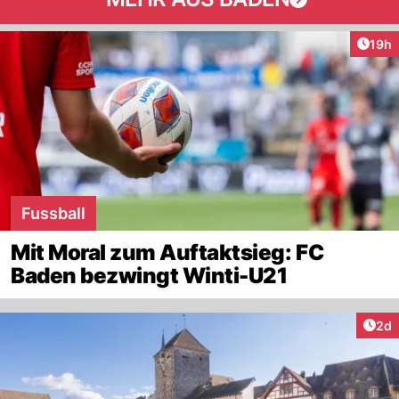
Artik
19h
Fussball
Mit Moral zum Auftaktsieg: FC
Baden bezwingt Winti-U21
Arti
2d