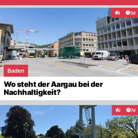
Arti
6
3d
Interaktion
Baden
Wo steht der Aargau bei der
Nachhaltigkeit?
Art
2
7d
Interaktion