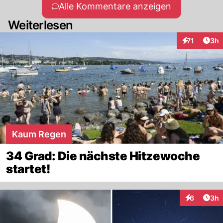
Alle Kommentare anzeigen
Weiterlesen
Arti
71
3h
Interaktione
Kaum Regen
34 Grad: Die nächste Hitzewoche
startet!
Arti
6
3h
Interaktion