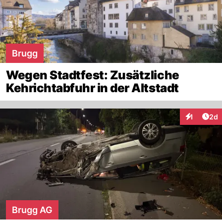
Brugg
Wegen Stadtfest: Zusätzliche
Kehrichtabfuhr in der Altstadt
Arti
1
2d
Interaktion
Brugg AG