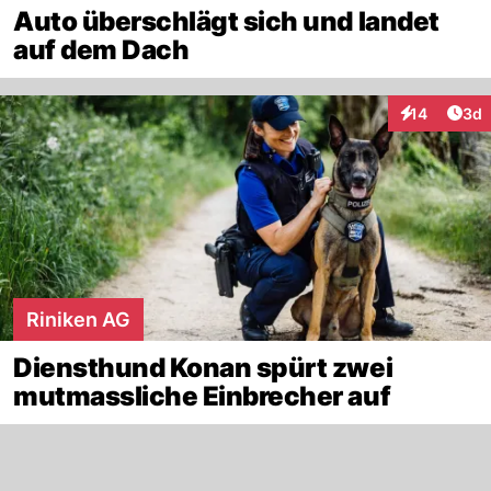
Auto überschlägt sich und landet
auf dem Dach
Arti
14
3d
Interaktione
Riniken AG
Diensthund Konan spürt zwei
mutmassliche Einbrecher auf