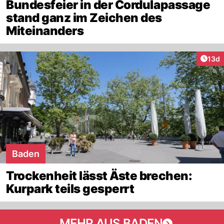
Bundesfeier in der Cordulapassage
stand ganz im Zeichen des
Miteinanders
Artik
13d
Baden
Trockenheit lässt Äste brechen:
Kurpark teils gesperrt
MEHR AUS BADEN