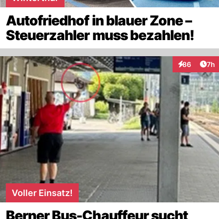
Autofriedhof in blauer Zone –
Steuerzahler muss bezahlen!
Arti
86
7h
Interaktionen
Voller Einsatz!
Berner Bus-Chauffeur sucht