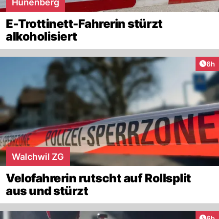
Hünenberg
E-Trottinett-Fahrerin stürzt
alkoholisiert
Arti
6h
Walchwil ZG
Velofahrerin rutscht auf Rollsplit
aus und stürzt
Arti
6h