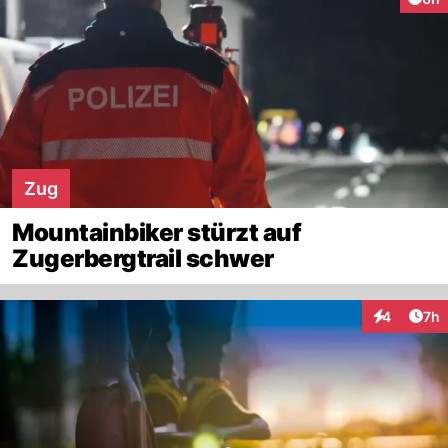
Zug
Mountainbiker stürzt auf
Zugerbergtrail schwer
Arti
4
7h
Interaktion