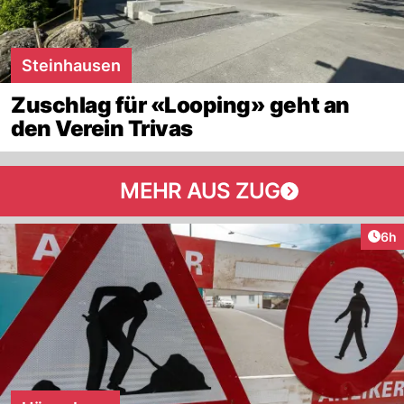
Steinhausen
Zuschlag für «Looping» geht an
den Verein Trivas
MEHR AUS ZUG
Arti
6h