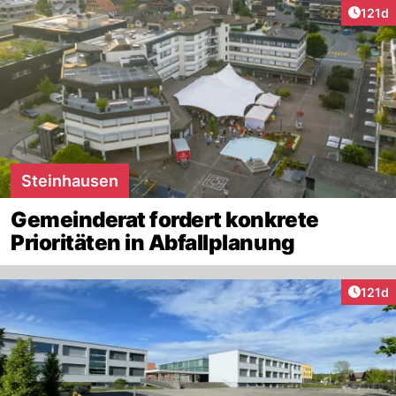
Artike
121d
Steinhausen
Gemeinderat fordert konkrete
Prioritäten in Abfallplanung
Artike
121d