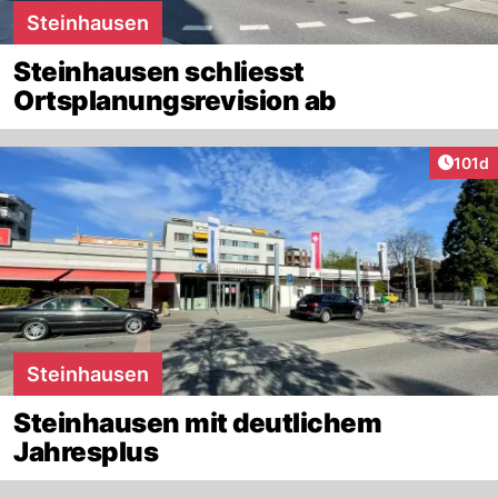
Steinhausen
Steinhausen schliesst
Ortsplanungsrevision ab
Artike
101d
Steinhausen
Steinhausen mit deutlichem
Jahresplus