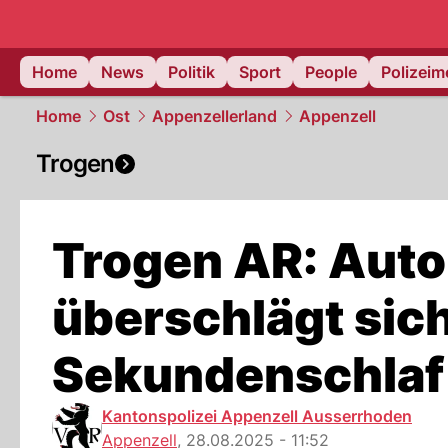
Home
News
Politik
Sport
People
Polizei
Home
Ost
Appenzellerland
Appenzell
Trogen
Trogen AR: Auto
überschlägt sic
Sekundenschlaf
Kantonspolizei Appenzell Ausserrhoden
Appenzell
,
28.08.2025 - 11:52