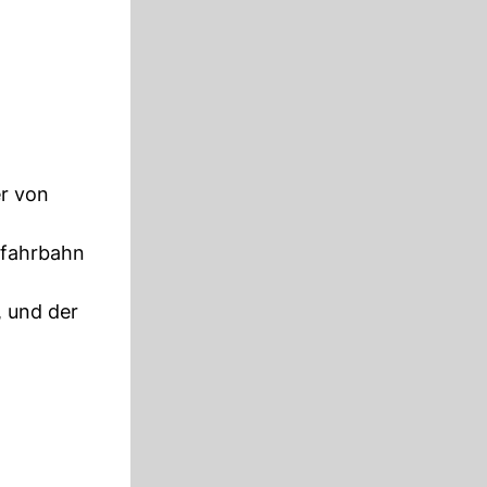
er von
nfahrbahn
 und der