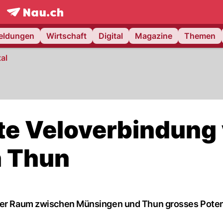
frontpage.
NAU.ch
meldungen
Wirtschaft
Digital
Magazine
Themen
al
kte Veloverbindung
 Thun
 der Raum zwischen Münsingen und Thun grosses Potenz