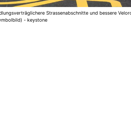
dlungsverträglichere Strassenabschnitte und bessere Velor
ymbolbild) - keystone