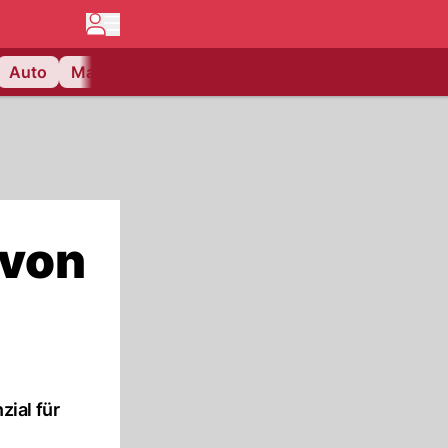
Auto
Matchcenter
Videos
Nau Plus
Lifestyle
 von
ial für