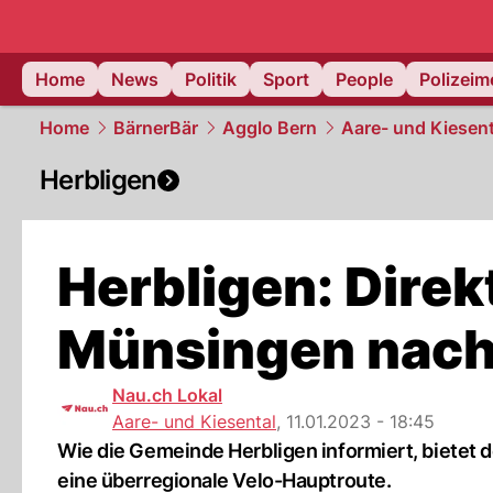
Home
News
Politik
Sport
People
Polizei
Home
BärnerBär
Agglo Bern
Aare- und Kiesent
Herbligen
Herbligen: Dire
Münsingen nach
Nau.ch Lokal
Aare- und Kiesental
,
11.01.2023 - 18:45
Wie die Gemeinde Herbligen informiert, bietet
eine überregionale Velo-Hauptroute.