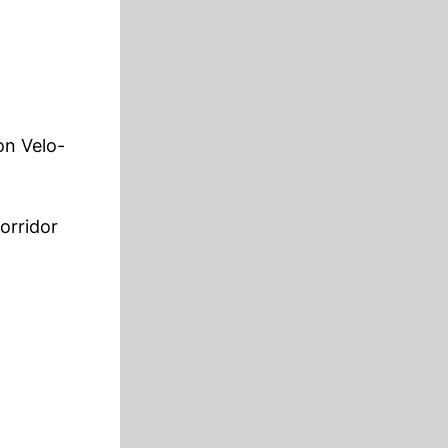
on Velo-
orridor