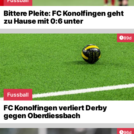
Fussball
Bittere Pleite: FC Konolfingen geht
zu Hause mit 0:6 unter
Artik
89d
Fussball
FC Konolfingen verliert Derby
gegen Oberdiessbach
Artik
96d