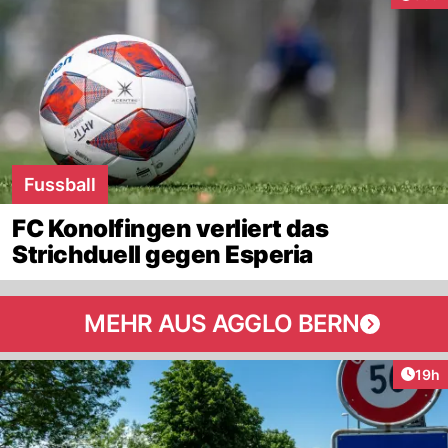
Fussball
FC Konolfingen verliert das
Strichduell gegen Esperia
MEHR AUS AGGLO BERN
Artik
19h