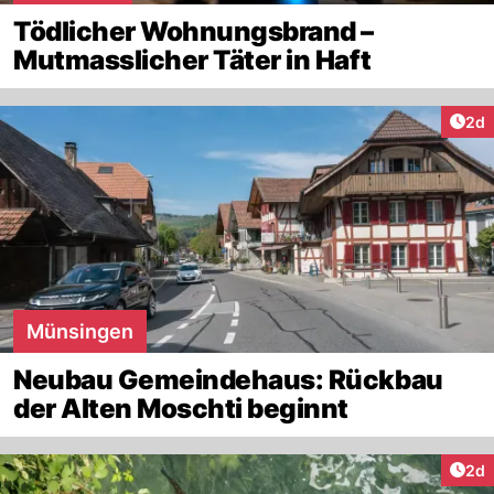
Tödlicher Wohnungsbrand –
Mutmasslicher Täter in Haft
Arti
2d
Münsingen
Neubau Gemeindehaus: Rückbau
der Alten Moschti beginnt
Arti
2d