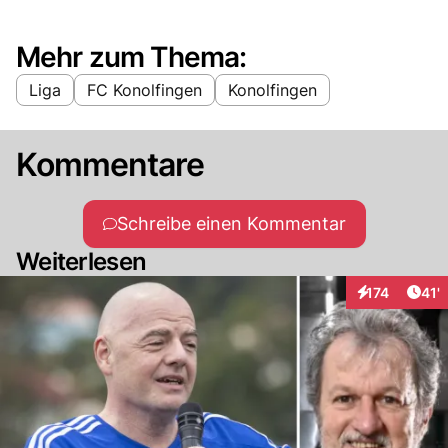
Mehr zum Thema:
Liga
FC Konolfingen
Konolfingen
Kommentare
Schreibe einen Kommentar
Weiterlesen
Arti
174
41'
Interaktionen