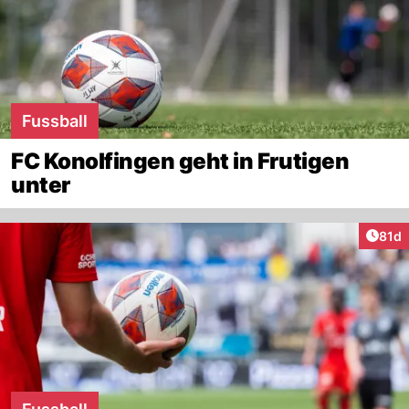
Fussball
FC Konolfingen geht in Frutigen
unter
Artik
81d