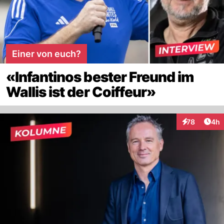
Einer von euch?
«Infantinos bester Freund im
Wallis ist der Coiffeur»
Arti
78
4h
Interaktionen