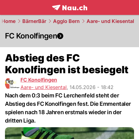
frontpage.
NAU.ch
Home
BärnerBär
Agglo Bern
Aare- und Kiesental
FC Konolfingen
Abstieg des FC
Konolfingen ist besiegelt
FC Konolfingen
Aare- und Kiesental
,
14.05.2026 - 18:42
Nach dem 0:3 beim FC Lerchenfeld steht der
Abstieg des FC Konolfingen fest. Die Emmentaler
spielen nach 18 Jahren erstmals wieder in der
dritten Liga.