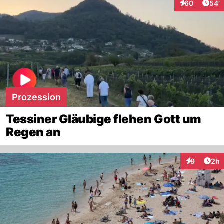
Arti
60
54'
Interaktionen
Prozession
Tessiner Gläubige flehen Gott um
Regen an
Arti
9
2h
Interaktion