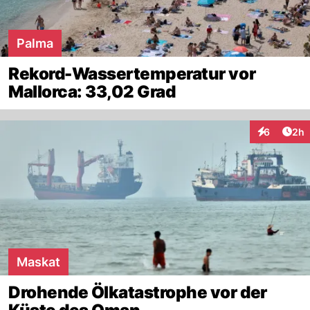
Palma
Rekord-Wassertemperatur vor
Mallorca: 33,02 Grad
Arti
6
2h
Interaktion
Maskat
Drohende Ölkatastrophe vor der