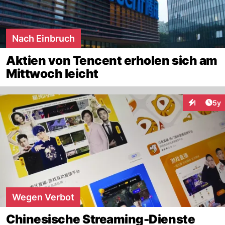
Nach Einbruch
Aktien von Tencent erholen sich am
Mittwoch leicht
Arti
1
5y
Interaktion
Wegen Verbot
Chinesische Streaming-Dienste