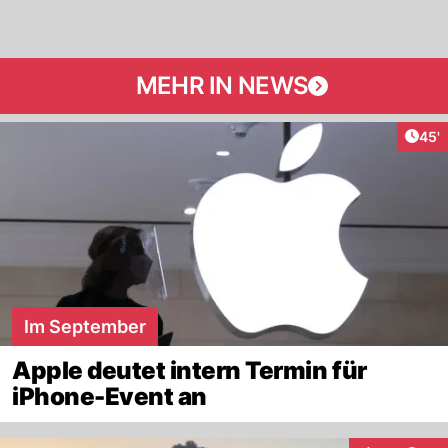
MEHR IN NEWS
Arti
45'
Im September
Apple deutet intern Termin für
iPhone-Event an