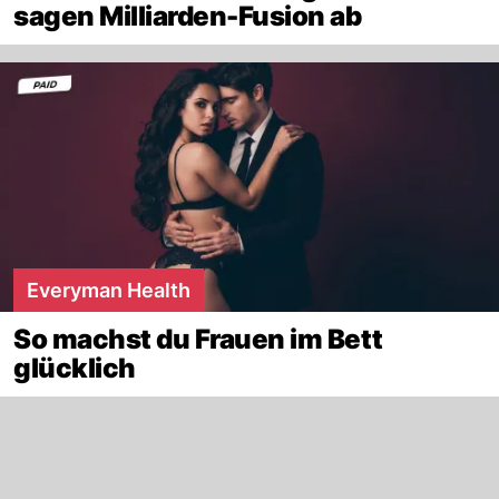
sagen Milliarden-Fusion ab
Everyman Health
So machst du Frauen im Bett
glücklich