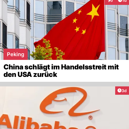
5
1d
Interaktion
Peking
China schlägt im Handelsstreit mit
den USA zurück
Arti
3d