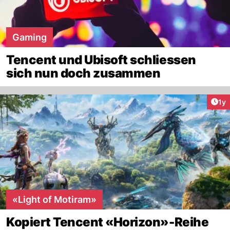
Gaming
Tencent und Ubisoft schliessen
sich nun doch zusammen
Art
1y
«Light of Motiram»
Kopiert Tencent «Horizon»-Reihe