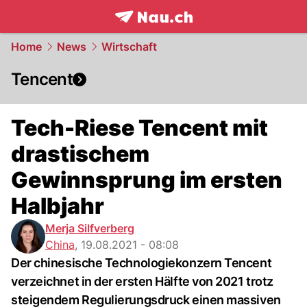
frontpage.
NAU.ch
Home
News
Wirtschaft
Tencent
Tech-Riese Tencent mit
drastischem
Gewinnsprung im ersten
Halbjahr
Merja Silfverberg
China
,
19.08.2021 - 08:08
Der chinesische Technologiekonzern Tencent
verzeichnet in der ersten Hälfte von 2021 trotz
steigendem Regulierungsdruck einen massiven