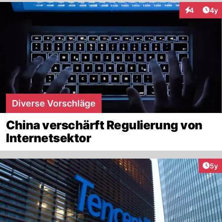
Arti
4
4y
Interaktion
Diverse Vorschläge
China verschärft Regulierung von
Internetsektor
Arti
5y