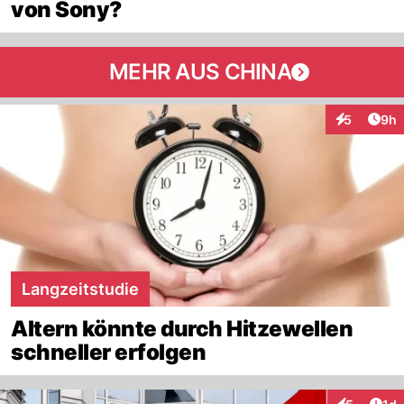
von Sony?
MEHR AUS CHINA
Arti
5
9h
Interaktion
Langzeitstudie
Altern könnte durch Hitzewellen
schneller erfolgen
Art