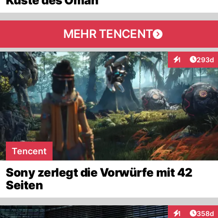
Küste des Oman
MEHR TENCENT
Artikel
1
293d
Interaktionen
Tencent
Sony zerlegt die Vorwürfe mit 42
Seiten
Artikel
1
358d
Interaktionen