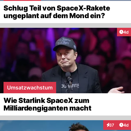
Schlug Teil von SpaceX-Rakete
ungeplant auf dem Mond ein?
Arti
4d
Umsatzwachstum
Wie Starlink SpaceX zum
Milliardengiganten macht
Arti
37
4d
Interaktionen