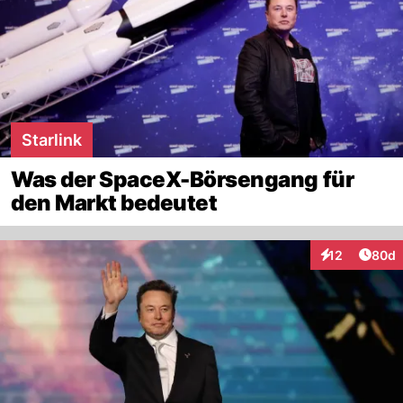
Starlink
Was der SpaceX-Börsengang für
den Markt bedeutet
Artik
12
80d
Interaktionen