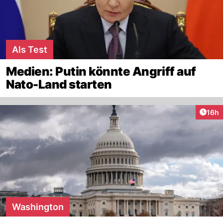
Als Test
Medien: Putin könnte Angriff auf
Nato-Land starten
Artik
16h
Washington