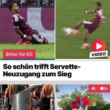
Bitter für GC
So schön trifft Servette-
Neuzugang zum Sieg
Arti
2
2h
Interaktion