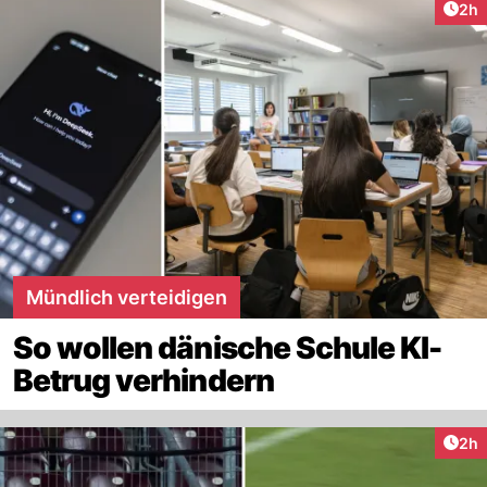
Arti
2h
Mündlich verteidigen
So wollen dänische Schule KI-
Betrug verhindern
Arti
2h