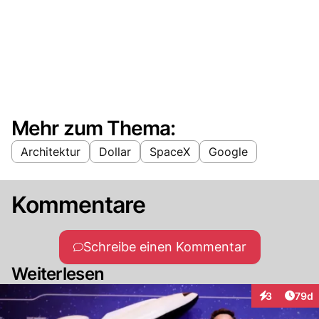
Mehr zum Thema:
Architektur
Dollar
SpaceX
Google
Kommentare
Schreibe einen Kommentar
Weiterlesen
Artik
3
79d
Interaktionen