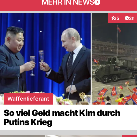
MEHR IN NEWS
Arti
25
2h
Interaktionen
Waffenlieferant
So viel Geld macht Kim durch
Putins Krieg