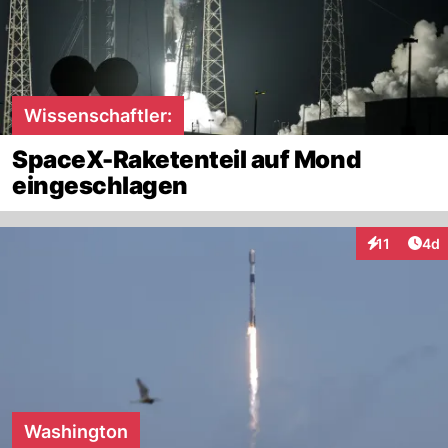
Wissenschaftler:
SpaceX-Raketenteil auf Mond
eingeschlagen
Arti
11
4d
Interaktione
Washington