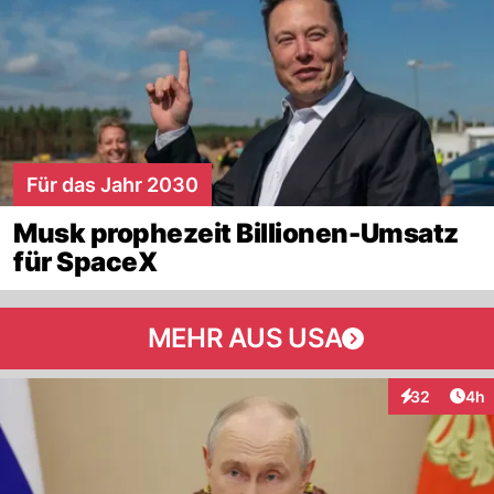
Für das Jahr 2030
Musk prophezeit Billionen-Umsatz
für SpaceX
MEHR AUS USA
Arti
32
4h
Interaktionen