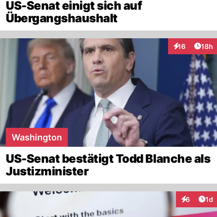
US-Senat einigt sich auf
Übergangshaushalt
Artik
16
18h
Interaktionen
Washington
US-Senat bestätigt Todd Blanche als
Justizminister
Art
6
1d
Interaktion