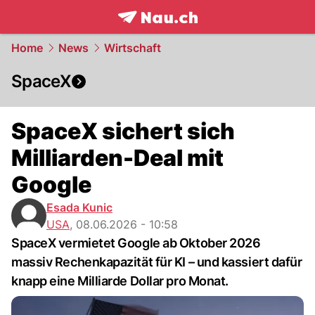
frontpage.
NAU.ch
Home
News
Wirtschaft
SpaceX
SpaceX sichert sich
Milliarden-Deal mit
Google
Esada Kunic
USA
,
08.06.2026 - 10:58
SpaceX vermietet Google ab Oktober 2026
massiv Rechenkapazität für KI – und kassiert dafür
knapp eine Milliarde Dollar pro Monat.