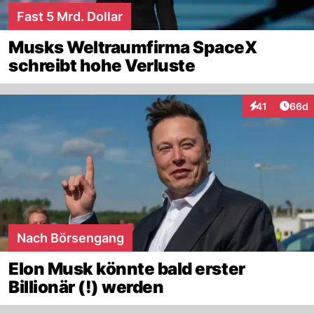
Fast 5 Mrd. Dollar
Musks Weltraumfirma SpaceX
schreibt hohe Verluste
Artik
41
66d
Interaktionen
Nach Börsengang
Elon Musk könnte bald erster
Billionär (!) werden