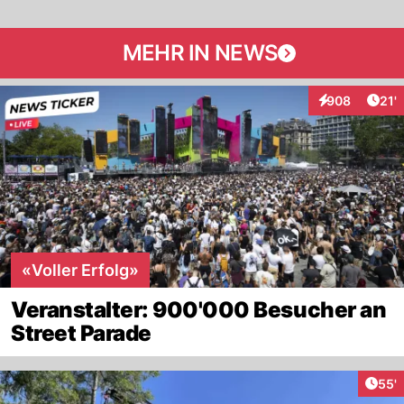
MEHR IN NEWS
Arti
908
21'
Interaktionen
«Voller Erfolg»
Veranstalter: 900'000 Besucher an
Street Parade
Arti
55'