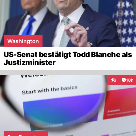
Washington
US-Senat bestätigt Todd Blanche als
Justizminister
Artik
6
18h
Interaktione