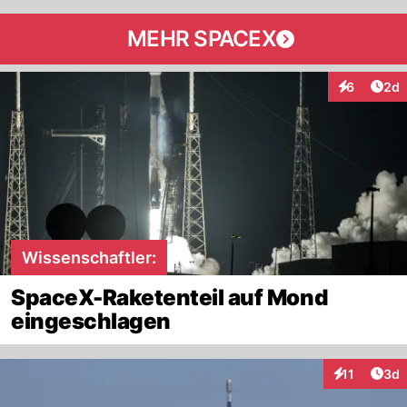
MEHR SPACEX
Arti
6
2d
Interaktion
Wissenschaftler:
SpaceX-Raketenteil auf Mond
eingeschlagen
Arti
11
3d
Interaktione