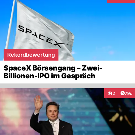
Interaktione
Rekordbewertung
SpaceX Börsengang – Zwei-
Billionen-IPO im Gespräch
Artik
12
79d
Interaktionen