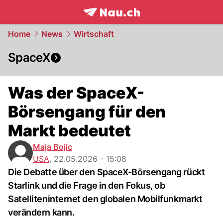
frontpage.
NAU.ch
Home
News
Wirtschaft
SpaceX
Was der SpaceX-
Börsengang für den
Markt bedeutet
Maja Bojic
USA
,
22.05.2026 - 15:08
Die Debatte über den SpaceX-Börsengang rückt
Starlink und die Frage in den Fokus, ob
Satelliteninternet den globalen Mobilfunkmarkt
verändern kann.