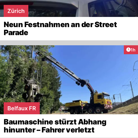
Zürich
Neun Festnahmen an der Street
Parade
Art
1h
Belfaux FR
Baumaschine stürzt Abhang
hinunter – Fahrer verletzt