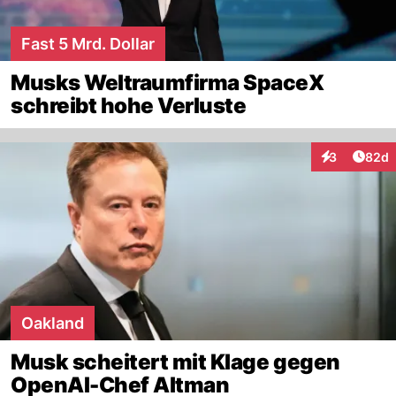
Fast 5 Mrd. Dollar
Musks Weltraumfirma SpaceX
schreibt hohe Verluste
Artik
3
82d
Interaktionen
Oakland
Musk scheitert mit Klage gegen
OpenAI-Chef Altman