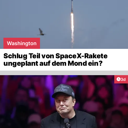
Washington
Schlug Teil von SpaceX-Rakete
ungeplant auf dem Mond ein?
Arti
3d