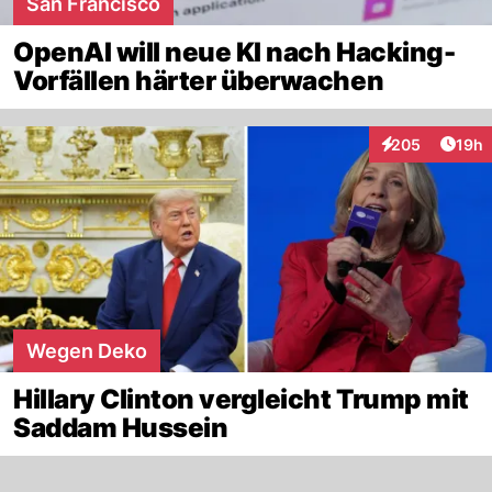
San Francisco
OpenAI will neue KI nach Hacking-
Vorfällen härter überwachen
Artik
205
19h
Interaktionen
Wegen Deko
Hillary Clinton vergleicht Trump mit
Saddam Hussein