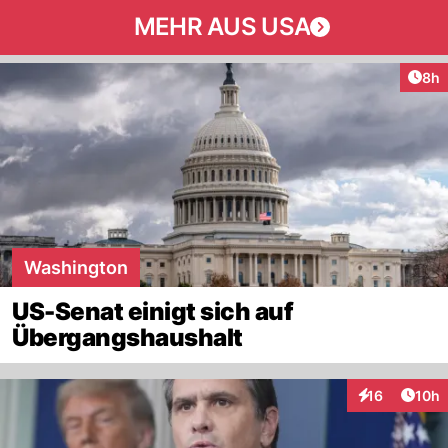
MEHR AUS USA
Arti
8h
Washington
US-Senat einigt sich auf
Übergangshaushalt
Artik
16
10h
Interaktionen