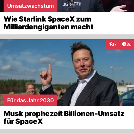
Umsatzwachstum
Wie Starlink SpaceX zum
Milliardengiganten macht
Arti
37
3d
Interaktionen
Für das Jahr 2030
Musk prophezeit Billionen-Umsatz
für SpaceX