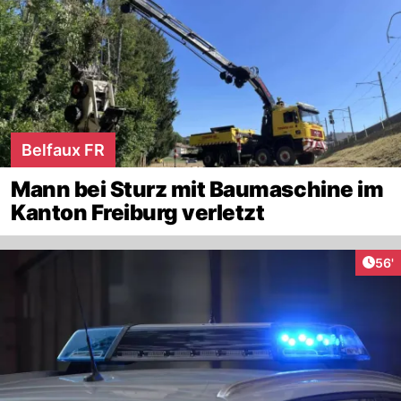
Belfaux FR
Mann bei Sturz mit Baumaschine im
Kanton Freiburg verletzt
Arti
56'