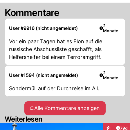
Kommentare
Artikel veröff
2
User #9916 (nicht angemeldet)
Monate
Vor ein paar Tagen hat es Elon auf die
russische Abschussliste geschafft, als
Helfershelfer bei einem Terroramgriff.
Artikel veröff
2
User #1594 (nicht angemeldet)
Monate
Sondermüll auf der Durchreise im All.
Alle Kommentare anzeigen
Weiterlesen
Artik
1
79d