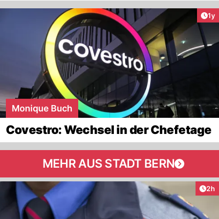
Art
1y
Monique Buch
Covestro: Wechsel in der Chefetage
MEHR AUS STADT BERN
Arti
2h