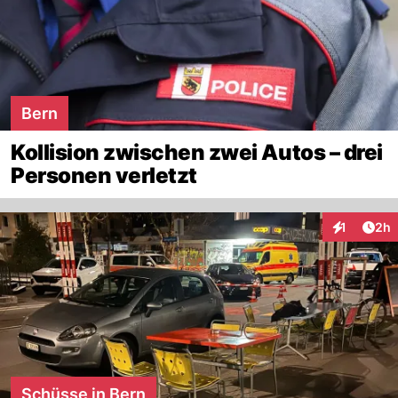
Bern
Kollision zwischen zwei Autos – drei
Personen verletzt
Arti
1
2h
Interaktion
Schüsse in Bern