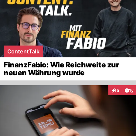
ContentTalk
FinanzFabio: Wie Reichweite zur
neuen Währung wurde
Art
15
1y
Interaktione