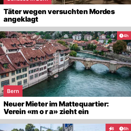
Täter wegen versuchten Mordes
angeklagt
Arti
4h
Bern
Neuer Mieter im Mattequartier:
Verein «m o r a» zieht ein
Arti
8
6h
Interaktion