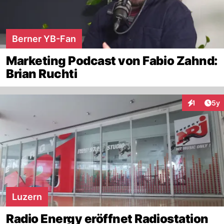
Berner YB-Fan
Marketing Podcast von Fabio Zahnd:
Brian Ruchti
Arti
1
5y
Interaktion
Luzern
Radio Energy eröffnet Radiostation