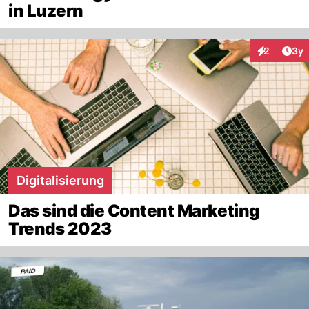
in Luzern
Arti
2
3y
Interaktion
Digitalisierung
Das sind die Content Marketing
Trends 2023