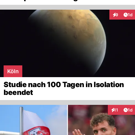
Art
9
1d
Interaktion
Köln
Studie nach 100 Tagen in Isolation
beendet
Art
11
1d
Interaktione