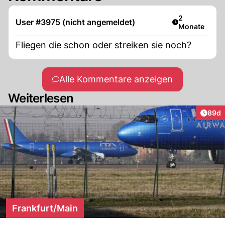
Artikel veröff
2
User #3975 (nicht angemeldet)
Monate
Fliegen die schon oder streiken sie noch?
Alle Kommentare anzeigen
Weiterlesen
Artik
89d
Frankfurt/Main