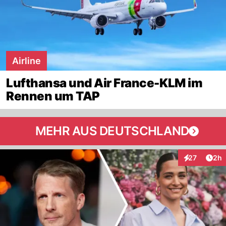
Airline
Lufthansa und Air France-KLM im
Rennen um TAP
MEHR AUS DEUTSCHLAND
Arti
27
2h
Interaktionen