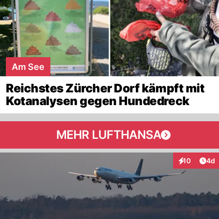
Am See
Reichstes Zürcher Dorf kämpft mit
Kotanalysen gegen Hundedreck
MEHR LUFTHANSA
Arti
10
4d
Interaktione