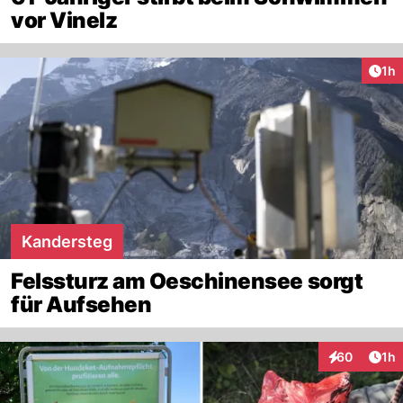
vor Vinelz
Art
1h
Kandersteg
Felssturz am Oeschinensee sorgt
für Aufsehen
Art
60
1h
Interaktione