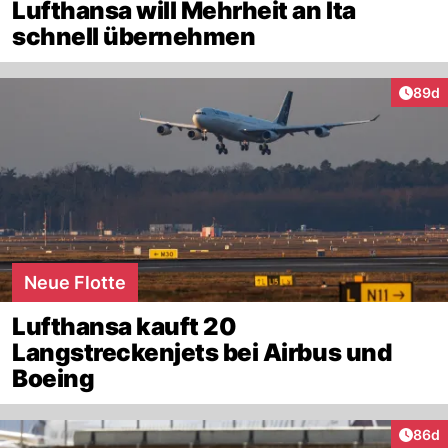
Lufthansa will Mehrheit an Ita
schnell übernehmen
Artik
89d
Neue Flotte
Lufthansa kauft 20
Langstreckenjets bei Airbus und
Boeing
Artik
86d