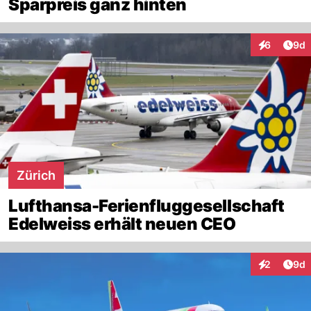
Sparpreis ganz hinten
Arti
6
9d
Interaktion
Zürich
Lufthansa-Ferienfluggesellschaft
Edelweiss erhält neuen CEO
Arti
2
9d
Interaktion