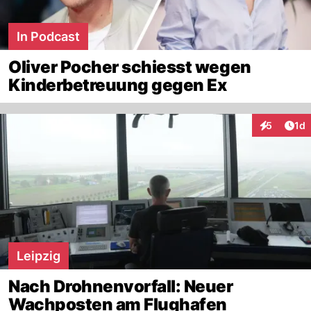
In Podcast
Oliver Pocher schiesst wegen
Kinderbetreuung gegen Ex
Art
5
1d
Interaktion
Leipzig
Nach Drohnenvorfall: Neuer
Wachposten am Flughafen