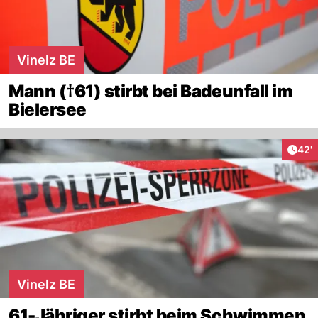
Vinelz BE
Mann (†61) stirbt bei Badeunfall im
Bielersee
Arti
42'
Vinelz BE
61-Jähriger stirbt beim Schwimmen