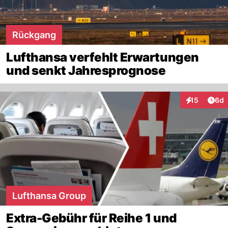
Rückgang
Lufthansa verfehlt Erwartungen
und senkt Jahresprognose
Arti
15
6d
Interaktione
Lufthansa Group
Extra-Gebühr für Reihe 1 und