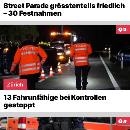
Street Parade grösstenteils friedlich
– 30 Festnahmen
Arti
3h
Zürich
13 Fahrunfähige bei Kontrollen
gestoppt
Arti
3h