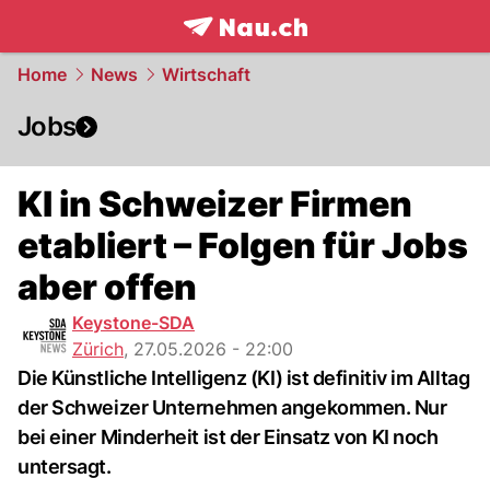
frontpage.
NAU.ch
Home
News
Wirtschaft
Jobs
KI in Schweizer Firmen
etabliert – Folgen für Jobs
aber offen
Keystone-SDA
Zürich
,
27.05.2026 - 22:00
Die Künstliche Intelligenz (KI) ist definitiv im Alltag
der Schweizer Unternehmen angekommen. Nur
bei einer Minderheit ist der Einsatz von KI noch
untersagt.