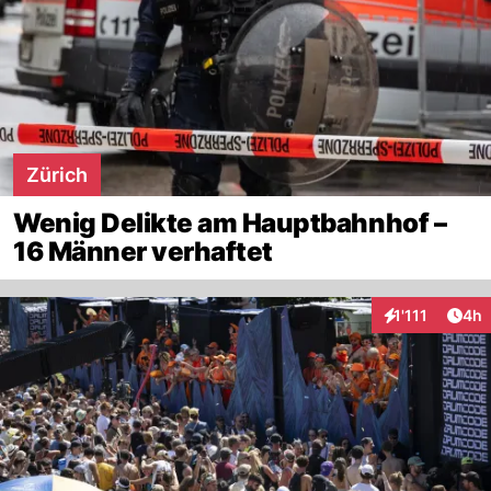
Zürich
Wenig Delikte am Hauptbahnhof –
16 Männer verhaftet
Arti
1'111
4h
Interaktionen