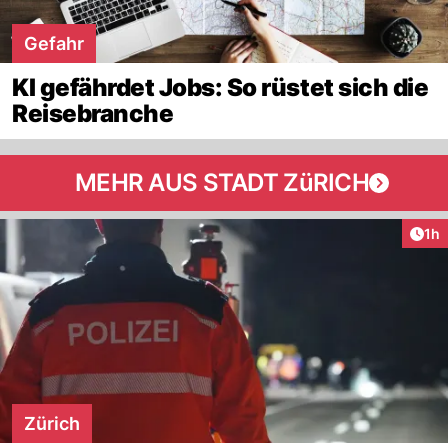
Gefahr
KI gefährdet Jobs: So rüstet sich die
Reisebranche
MEHR AUS STADT ZüRICH
Art
1h
Zürich