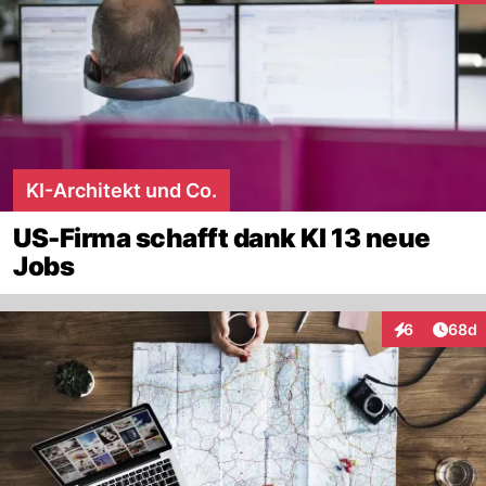
KI-Architekt und Co.
US-Firma schafft dank KI 13 neue
Jobs
Artik
6
68d
Interaktionen