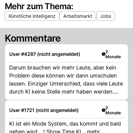
Mehr zum Thema:
Künstliche Intelligenz
Arbeitsmarkt
Jobs
Kommentare
Artikel veröff
2
User #4287 (nicht angemeldet)
Monate
Darum brauchen wir mehr Leute, aber kein
Problem diese können wir dann umschulen
lassen. Einziger Unterschied, dass viele Leute
durch KI keine Stelle mehr haben werden.
Aber auch da gibt's natürlich eine Lösung
umschulen in die IT. Denke kaum, aber macht
Artikel veröff
2
User #1721 (nicht angemeldet)
Monate
weiter so dann können wir vielleicht zu
Hause bleiben und geniessen 🤣
KI ist ein Mode System, das kommt und bald
gehen wird....! Show Time KI... mehr