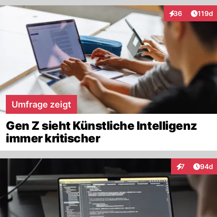
Artike
36
119d
Interaktionen
Umfrage zeigt
Gen Z sieht Künstliche Intelligenz
immer kritischer
Artik
7
94d
Interaktionen