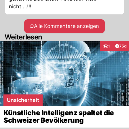
nicht....!!!
Alle Kommentare anzeigen
Weiterlesen
Artik
21
75d
Interaktionen
Unsicherheit
Künstliche Intelligenz spaltet die
Schweizer Bevölkerung