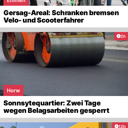
Emmen
Gersag-Areal: Schranken bremsen
Velo- und Scooterfahrer
Arti
2h
Horw
Sonnsytequartier: Zwei Tage
wegen Belagsarbeiten gesperrt
Artik
12h