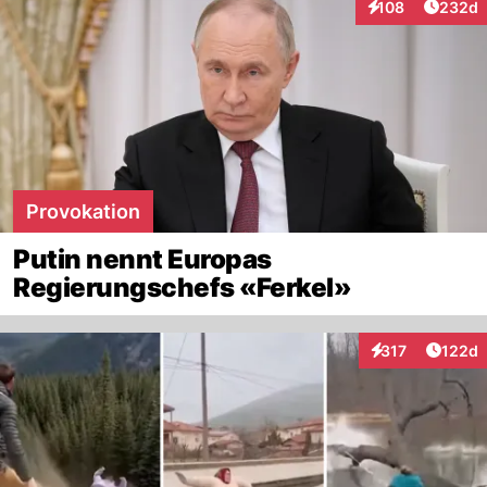
Artikel
108
232d
Interaktionen
Provokation
Putin nennt Europas
Regierungschefs «Ferkel»
Artike
317
122d
Interaktionen