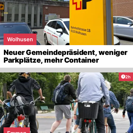
Wolhusen
Neuer Gemeindepräsident, weniger
Parkplätze, mehr Container
Arti
2h