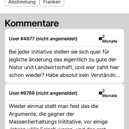
Abstimmung
Franken
Kommentare
Artikel veröff
2
User #4677 (nicht angemeldet)
Monate
Bei jeder Initiative stellen sie sich quer für
jegliche änderung das eigentlich zu gute der
Natur und Landwirtschaft, und wer zahlt hier
schon wieder? Habe absolut kein Verständnis
mehr für die Aktuele Agro-Industrie so wie sie
jetzt Funktioniert, immer sind Endkonsumete
Artikel veröff
2
User #6769 (nicht angemeldet)
Monate
Schuld, senden aber Tausende Fahnen NEIN
an jedem Bauernhof damit sich ja nicht
Wieder einmal stellt man fest das die
ändert.
Argumente, die gegner der
Massentierhaltungs Inititative, vor einige