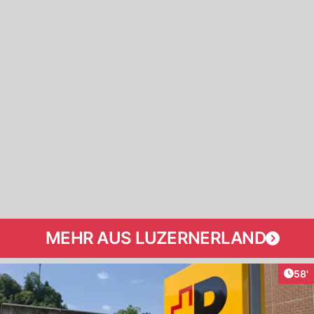
MEHR AUS LUZERNERLAND
Arti
58'