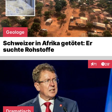
Geologe
Schweizer in Afrika getötet: Er
suchte Rohstoffe
Arti
71
28'
Interaktionen
Dramatisch