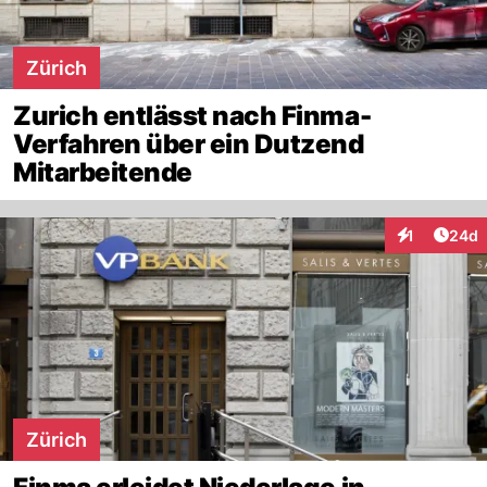
Zürich
Zurich entlässt nach Finma-
Verfahren über ein Dutzend
Mitarbeitende
Artik
1
24d
Interaktione
Zürich