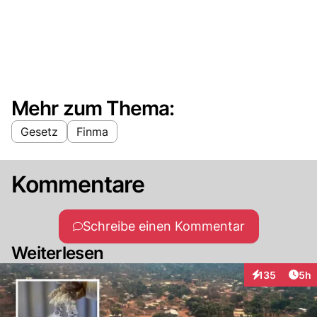
Mehr zum Thema:
Gesetz
Finma
Kommentare
Schreibe einen Kommentar
Weiterlesen
Arti
135
5h
Interaktionen