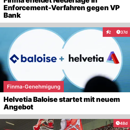
Finma erleidet Niederlage in
Enforcement-Verfahren gegen VP
Bank
Artik
2
37d
Interaktione
Finma-Genehmigung
Helvetia Baloise startet mit neuem
Angebot
Artik
48d