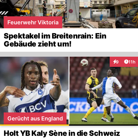
Feuerwehr Viktoria
Spektakel im Breitenrain: Ein
Gebäude zieht um!
Artik
9
11h
Interaktione
Gerücht aus England
Holt YB Kaly Sène in die Schweiz