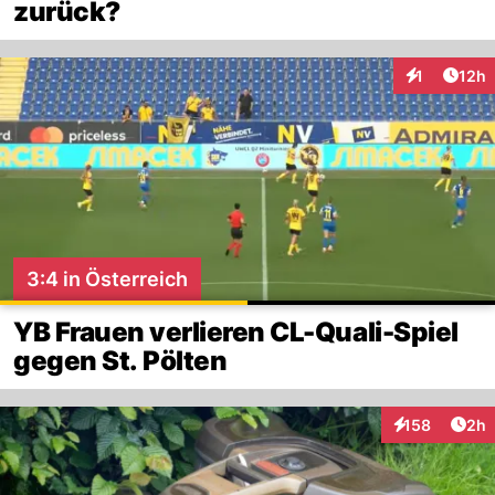
zurück?
Artik
1
12h
Interaktione
3:4 in Österreich
YB Frauen verlieren CL-Quali-Spiel
gegen St. Pölten
Arti
158
2h
Interaktionen