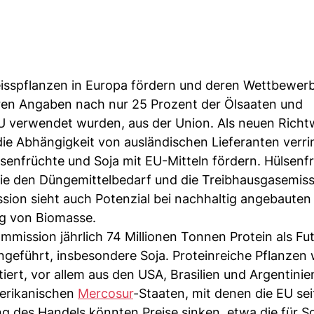
eisspflanzen in Europa fördern und deren Wettbewerb
ihren Angaben nach nur 25 Prozent der Ölsaaten und
 EU verwendet wurden, aus der Union. Als neuen Richt
die Abhängigkeit von ausländischen Lieferanten verri
senfrüchte und Soja mit EU-Mitteln fördern. Hülsenfr
 sie den Düngemittelbedarf und die Treibhausgasemis
sion sieht auch Potenzial bei nachhaltig angebauten
ng von Biomasse.
mmission jährlich 74 Millionen Tonnen Protein als Fut
geführt, insbesondere Soja. Proteinreiche Pflanzen
ert, vor allem aus den USA, Brasilien und Argentinie
merikanischen
Mercosur
-Staaten, mit denen die EU sei
ng des Handels könnten Preise sinken, etwa die für So