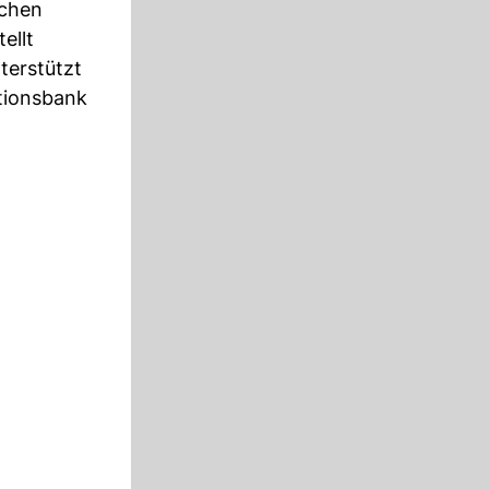
ichen
ellt
terstützt
tionsbank