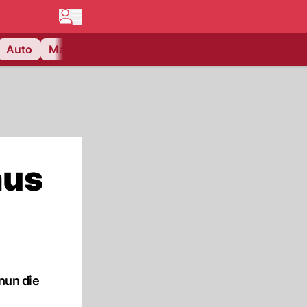
Auto
Matchcenter
Videos
Nau Plus
Lifestyle
aus
 nun die