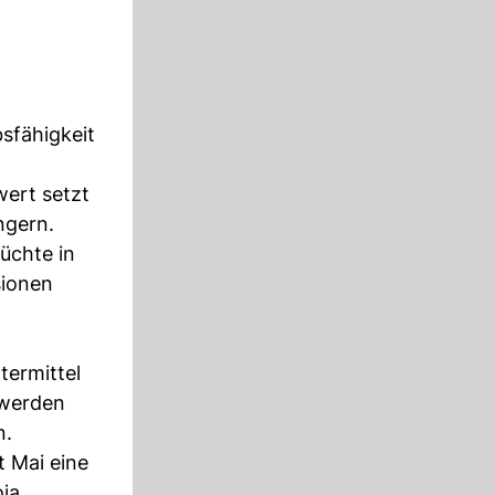
sfähigkeit
wert setzt
ngern.
üchte in
sionen
termittel
 werden
n.
t Mai eine
ja.