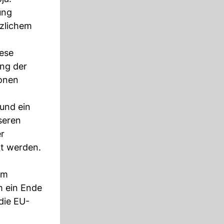
ung
nzlichem
iese
ung der
ionen
und ein
seren
er
kt werden.
um
m ein Ende
die EU-