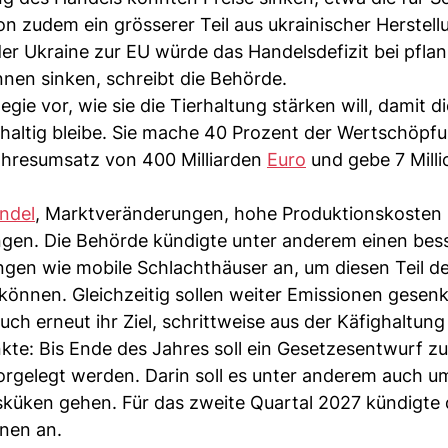
n zudem ein grösserer Teil aus ukrainischer Herstell
der Ukraine zur EU würde das Handelsdefizit bei pfla
onnen sinken, schreibt die Behörde.
ie vor, wie sie die Tierhaltung stärken will, damit d
altig bleibe. Sie mache 40 Prozent der Wertschöpf
ahresumsatz von 400 Milliarden
Euro
und gebe 7 Mill
ndel
, Marktveränderungen, hohe Produktionskosten 
ngen. Die Behörde kündigte unter anderem einen bes
gen wie mobile Schlachthäuser an, um diesen Teil d
 können. Gleichzeitig sollen weiter Emissionen gesen
ch erneut ihr Ziel, schrittweise aus der Käfighaltung
kte: Bis Ende des Jahres soll ein Gesetzesentwurf z
gelegt werden. Darin soll es unter anderem auch u
küken gehen. Für das zweite Quartal 2027 kündigte 
nen an.