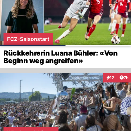
FCZ-Saisonstart
Rückkehrerin Luana Bühler: «Von
Beginn weg angreifen»
Arti
22
7h
Interaktionen