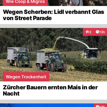
Wie Coop & Migros
Wegen Scherben: Lidl verbannt Glas
von Street Parade
Artik
12
13h
Interaktionen
Wegen Trockenheit
Zürcher Bauern ernten Mais in der
Nacht
Artik
14h