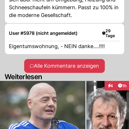
Schneeschaufeln kümmern. Passt zu 100% in
die moderne Gesellschaft.
Artikel veröf
29
User #5978 (nicht angemeldet)
Tage
Eigentumswohnung, - NEIN danke....!!!!
Alle Kommentare anzeigen
Weiterlesen
Art
4
1h
Interaktion