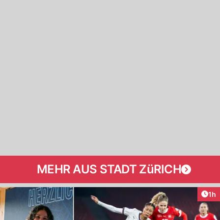
MEHR AUS STADT ZüRICH
Art
1h