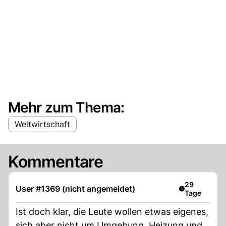
Mehr zum Thema:
Weltwirtschaft
Kommentare
Artikel veröf
29
User #1369 (nicht angemeldet)
Tage
Ist doch klar, die Leute wollen etwas eigenes,
sich aber nicht um Umgebung, Heizung und