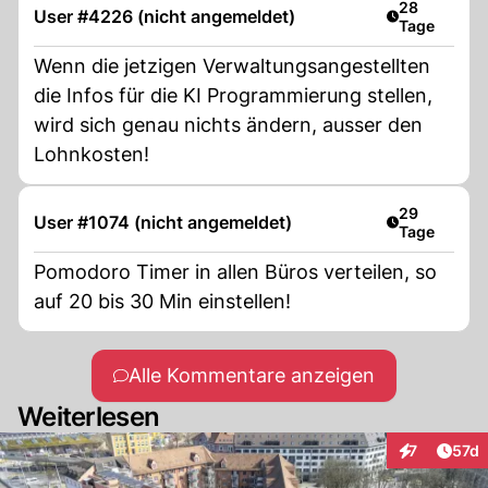
Artikel veröf
28
User #4226 (nicht angemeldet)
Tage
Wenn die jetzigen Verwaltungsangestellten
die Infos für die KI Programmierung stellen,
wird sich genau nichts ändern, ausser den
Lohnkosten!
Artikel veröf
29
User #1074 (nicht angemeldet)
Tage
Pomodoro Timer in allen Büros verteilen, so
auf 20 bis 30 Min einstellen!
Alle Kommentare anzeigen
Weiterlesen
Artik
7
57d
Interaktione