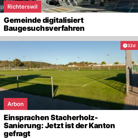
Richterswil
Gemeinde digitalisiert
Baugesuchsverfahren
Artik
32d
Arbon
Einsprachen Stacherholz-
Sanierung: Jetzt ist der Kanton
gefragt