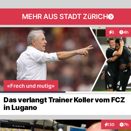
MEHR AUS STADT ZüRICH
Arti
3
4h
Interaktion
«Frech und mutig»
Das verlangt Trainer Koller vom FCZ
in Lugano
Arti
130
7h
Interaktionen