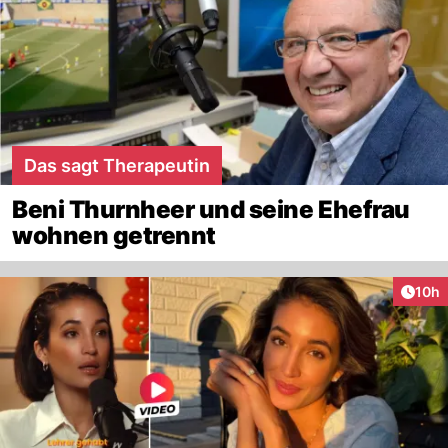
Das sagt Therapeutin
Beni Thurnheer und seine Ehefrau
wohnen getrennt
Artik
10h