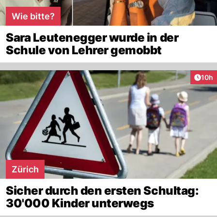
Wie bitte?
Sara Leutenegger wurde in der
Schule von Lehrer gemobbt
Artik
10h
Zürich
Sicher durch den ersten Schultag:
30'000 Kinder unterwegs