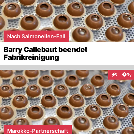
Nach Salmonellen-Fall
Barry Callebaut beendet
Fabrikreinigung
Arti
5
3y
Interaktion
Marokko-Partnerschaft