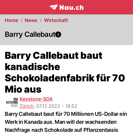
frontpage.
NAU.ch
Home
News
Wirtschaft
Barry Callebaut
Barry Callebaut baut
kanadische
Schokoladenfabrik für 70
Mio aus
Keystone-SDA
Zürich
,
07.12.2022 - 19:52
Barry Callebaut baut für 70 Millionen US-Dollar ein
Werk in Kanada aus. Man will der wachsenden
Nachfrage nach Schokolade auf Pflanzenbasis