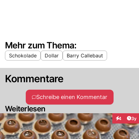
Mehr zum Thema:
Schokolade
Dollar
Barry Callebaut
Kommentare
Schreibe einen Kommentar
Weiterlesen
Arti
4
3y
Interaktion