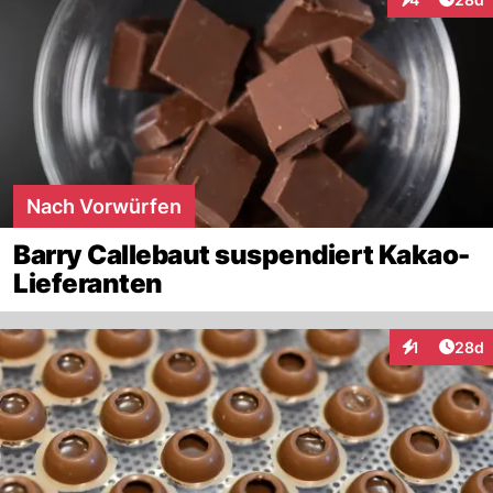
Interaktionen
Nach Vorwürfen
Barry Callebaut suspendiert Kakao-
Lieferanten
Artik
1
28d
Interaktione