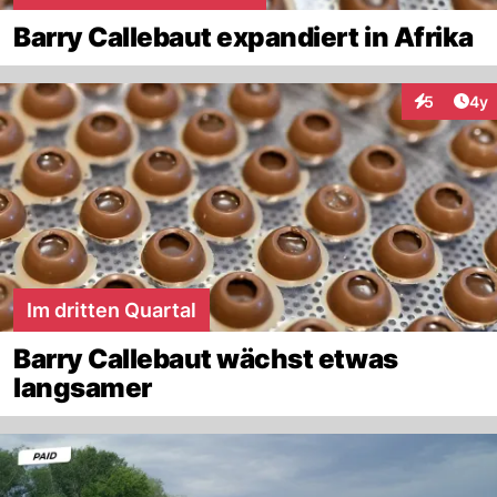
Barry Callebaut expandiert in Afrika
Arti
5
4y
Interaktion
Im dritten Quartal
Barry Callebaut wächst etwas
langsamer