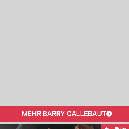
MEHR BARRY CALLEBAUT
Artik
4
28d