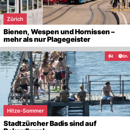
Zürich
Bienen, Wespen und Hornissen –
mehr als nur Plagegeister
Arti
4
9h
Interaktion
Hitze-Sommer
Stadtzürcher Badis sind auf