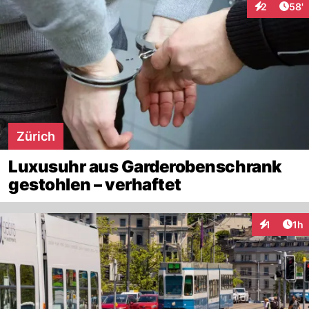
Arti
2
58'
Interaktione
Zürich
Luxusuhr aus Garderobenschrank
gestohlen – verhaftet
Art
1
1h
Interaktion