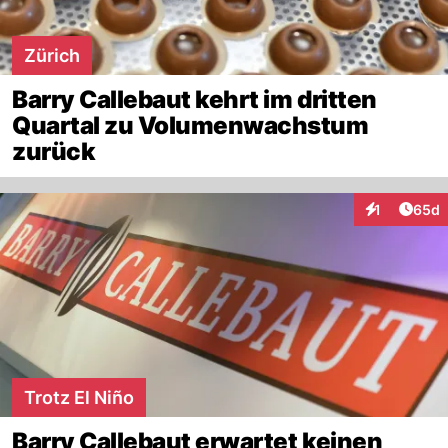
Zürich
Barry Callebaut kehrt im dritten
Quartal zu Volumenwachstum
zurück
Artik
1
65d
Interaktione
Trotz El Niño
Barry Callebaut erwartet keinen