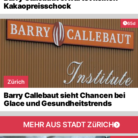
Kakaopreisschock
Artik
65d
Zürich
Barry Callebaut sieht Chancen bei
Glace und Gesundheitstrends
MEHR AUS STADT ZüRICH