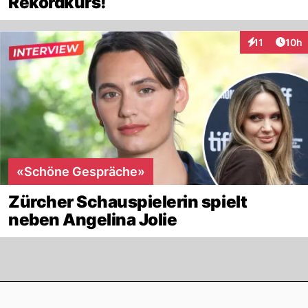
Rekordkurs!
Artik
11
10h
Interaktionen
«Schöne Gespräche»
Zürcher Schauspielerin spielt
neben Angelina Jolie
Footer