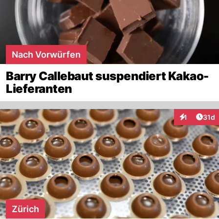
Nach Vorwürfen
Barry Callebaut suspendiert Kakao-
Lieferanten
Artik
1
31d
Interaktione
Zürich