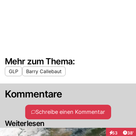
Mehr zum Thema:
GLP
Barry Callebaut
Kommentare
Schreibe einen Kommentar
Weiterlesen
Arti
53
38'
Interaktionen