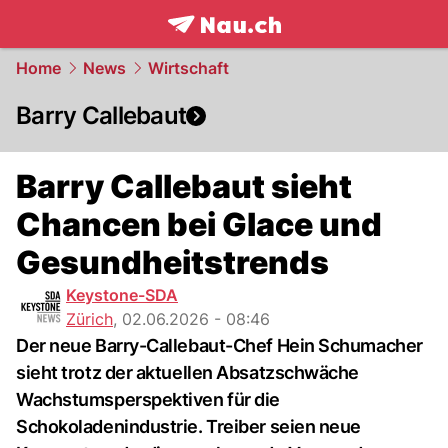
frontpage.
NAU.ch
Home
News
Wirtschaft
Barry Callebaut
Barry Callebaut sieht
Chancen bei Glace und
Gesundheitstrends
Keystone-SDA
Zürich
,
02.06.2026 - 08:46
Der neue Barry-Callebaut-Chef Hein Schumacher
sieht trotz der aktuellen Absatzschwäche
Wachstumsperspektiven für die
Schokoladenindustrie. Treiber seien neue