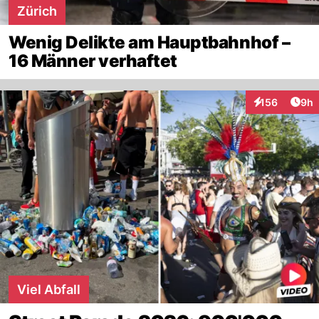
Zürich
Wenig Delikte am Hauptbahnhof –
16 Männer verhaftet
Arti
156
9h
Interaktionen
Viel Abfall