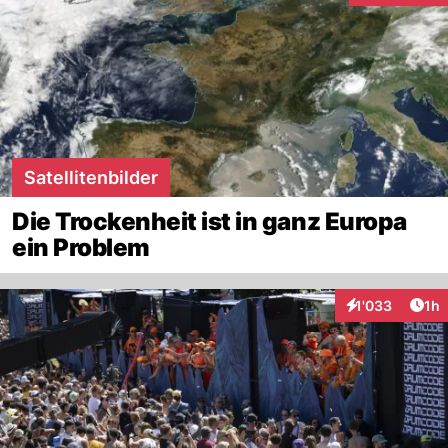
Satellitenbilder
Die Trockenheit ist in ganz Europa
ein Problem
Art
1'033
1h
Interaktionen