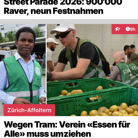
Street Parade 2026: 900'000
Raver, neun Festnahmen
Arti
7
9h
Interaktion
Zürich-Affoltern
Wegen Tram: Verein «Essen für
Alle» muss umziehen