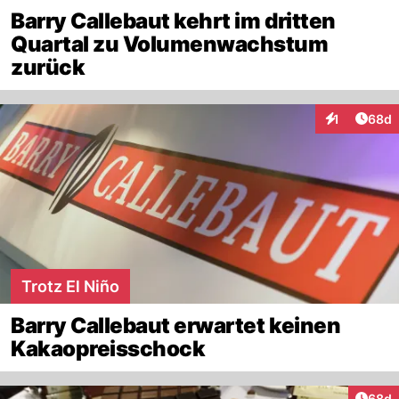
Barry Callebaut kehrt im dritten
Quartal zu Volumenwachstum
zurück
Artik
1
68d
Interaktione
Trotz El Niño
Barry Callebaut erwartet keinen
Kakaopreisschock
Artik
68d