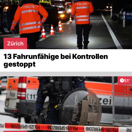
Zürich
13 Fahrunfähige bei Kontrollen
gestoppt
Arti
51'