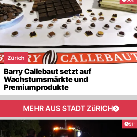
Zürich
Barry Callebaut setzt auf
Wachstumsmärkte und
Premiumprodukte
MEHR AUS STADT ZüRICH
Arti
51'