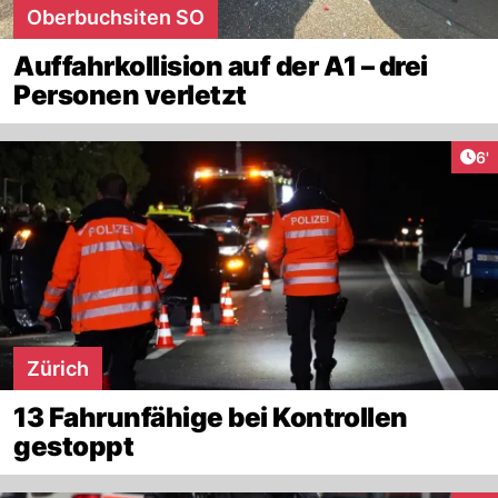
Oberbuchsiten SO
Auffahrkollision auf der A1 – drei
Personen verletzt
Art
6'
Zürich
13 Fahrunfähige bei Kontrollen
gestoppt