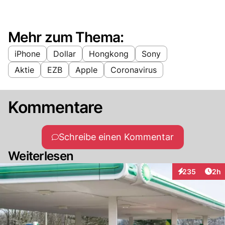
Mehr zum Thema:
iPhone
Dollar
Hongkong
Sony
Aktie
EZB
Apple
Coronavirus
Kommentare
Schreibe einen Kommentar
Weiterlesen
Arti
235
2h
Interaktionen