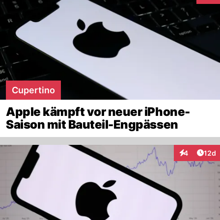
Cupertino
Apple kämpft vor neuer iPhone-
Saison mit Bauteil-Engpässen
Artik
4
12d
Interaktione