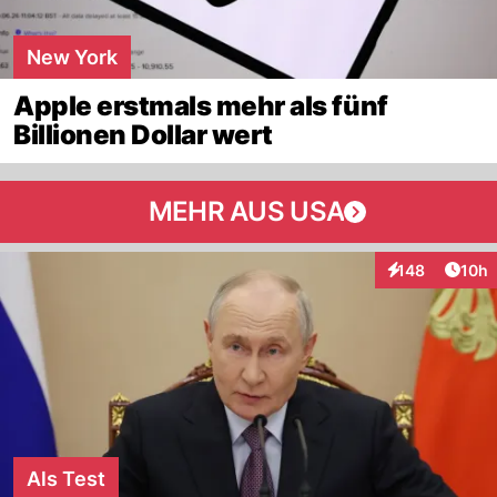
New York
Apple erstmals mehr als fünf
Billionen Dollar wert
MEHR AUS USA
Artik
148
10h
Interaktionen
Als Test