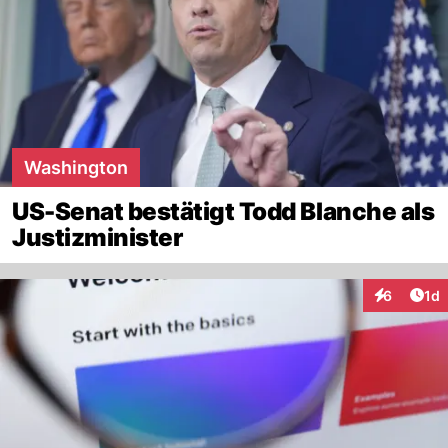
Washington
US-Senat bestätigt Todd Blanche als
Justizminister
Art
6
1d
Interaktion