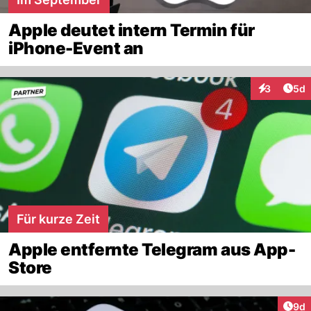
Apple deutet intern Termin für
iPhone-Event an
Arti
3
5d
Interaktion
Für kurze Zeit
Apple entfernte Telegram aus App-
Store
Arti
9d