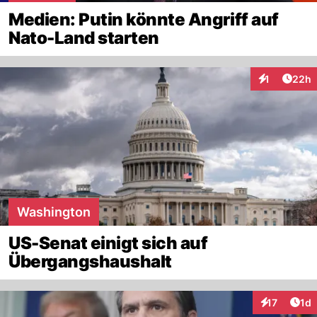
Medien: Putin könnte Angriff auf
Nato-Land starten
Artik
1
22h
Interaktione
Washington
US-Senat einigt sich auf
Übergangshaushalt
Art
17
1d
Interaktione