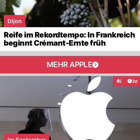
Dijon
Reife im Rekordtempo: In Frankreich
beginnt Crémant-Ernte früh
MEHR APPLE
Arti
2
3d
Interaktion
Im September