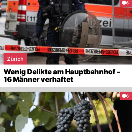
Art
6'
Zürich
Wenig Delikte am Hauptbahnhof –
16 Männer verhaftet
Art
6'