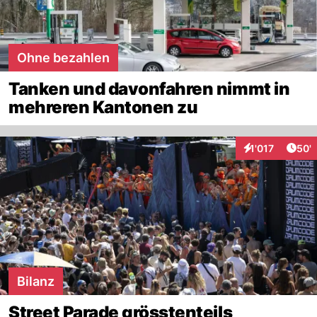
Ohne bezahlen
Tanken und davonfahren nimmt in
mehreren Kantonen zu
Arti
1'017
50'
Interaktionen
Bilanz
Street Parade grösstenteils