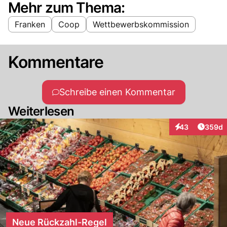
Mehr zum Thema:
Franken
Coop
Wettbewerbskommission
Kommentare
Schreibe einen Kommentar
Weiterlesen
Artikel
43
359d
Interaktionen
Neue Rückzahl-Regel