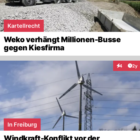
Kartellrecht
Weko verhängt Millionen-Busse
gegen Kiesfirma
Arti
4
2y
Interaktion
In Freiburg
Windkraft-Konflikt vor der