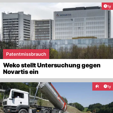
Art
1y
Patentmissbrauch
Weko stellt Untersuchung gegen
Novartis ein
Art
1
1y
Interaktion