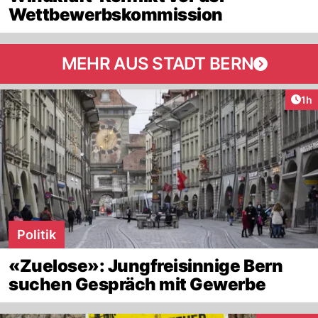
Wettbewerbskommission
MEHR AUS STADT BERN
Art
1h
Politik
«Zuelose»: Jungfreisinnige Bern
suchen Gespräch mit Gewerbe