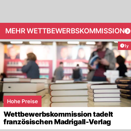
MEHR WETTBEWERBSKOMMISSION
Art
1y
Hohe Preise
Wettbewerbskommission tadelt
französischen Madrigall-Verlag