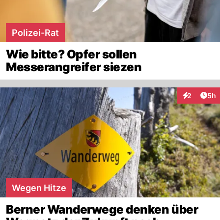
Polizei-Rat
Wie bitte? Opfer sollen
Messerangreifer siezen
Arti
2
5h
Interaktion
Wegen Hitze
Berner Wanderwege denken über