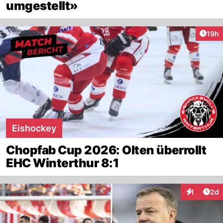
umgestellt»
Artik
19h
Eishockey
Chopfab Cup 2026: Olten überrollt
EHC Winterthur 8:1
Arti
1
2d
Interaktion