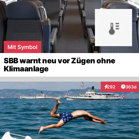
Mit Symbol
SBB warnt neu vor Zügen ohne
Klimaanlage
Artikel
292
363d
Interaktionen