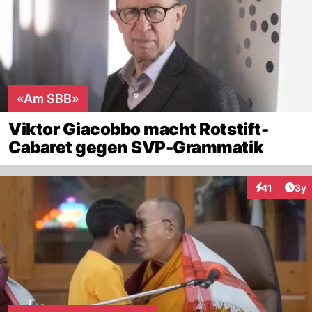
«Am SBB»
Viktor Giacobbo macht Rotstift-
Cabaret gegen SVP-Grammatik
Arti
41
3y
Interaktione