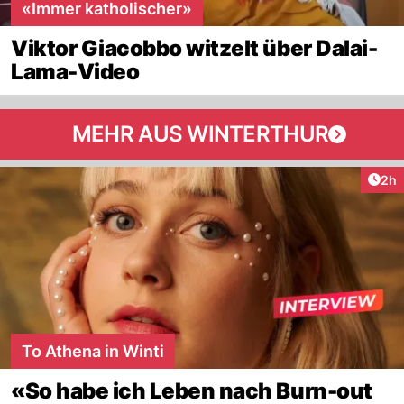
«Immer katholischer»
Viktor Giacobbo witzelt über Dalai-
Lama-Video
MEHR AUS WINTERTHUR
Arti
2h
To Athena in Winti
«So habe ich Leben nach Burn-out