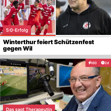
5:0-Erfolg
Winterthur feiert Schützenfest
gegen Wil
Arti
160
2d
Interaktionen
Das sagt Therapeutin