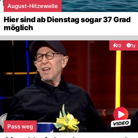
August-Hitzewelle
Hier sind ab Dienstag sogar 37 Grad
möglich
Art
20
1y
Interaktione
Pass weg