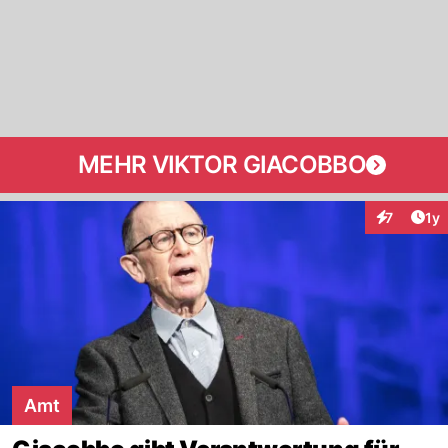
MEHR VIKTOR GIACOBBO
Art
7
1y
Interaktion
Amt