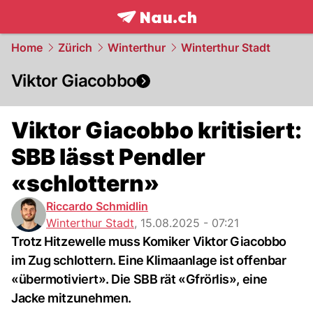
frontpage.
NAU.ch
Home
Zürich
Winterthur
Winterthur Stadt
Viktor Giacobbo
Viktor Giacobbo kritisiert:
SBB lässt Pendler
«schlottern»
Riccardo Schmidlin
Winterthur Stadt
,
15.08.2025 - 07:21
Trotz Hitzewelle muss Komiker Viktor Giacobbo
im Zug schlottern. Eine Klimaanlage ist offenbar
«übermotiviert». Die SBB rät «Gfrörlis», eine
Jacke mitzunehmen.