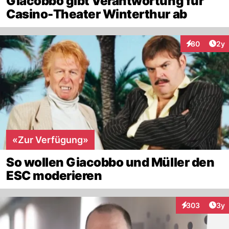
Giacobbo gibt Verantwortung für
Casino-Theater Winterthur ab
Arti
80
2y
Interaktionen
«Zur Verfügung»
So wollen Giacobbo und Müller den
ESC moderieren
Arti
303
3y
Interaktionen