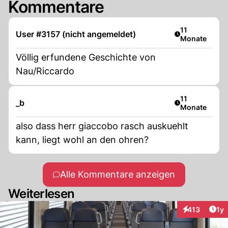
Kommentare
Artikel veröffe
11
User #3157 (nicht angemeldet)
Monate
Völlig erfundene Geschichte von
Nau/Riccardo
Artikel veröffe
11
_b
Monate
also dass herr giaccobo rasch auskuehlt
kann, liegt wohl an den ohren?
Alle Kommentare anzeigen
Weiterlesen
Art
413
1y
Interaktionen