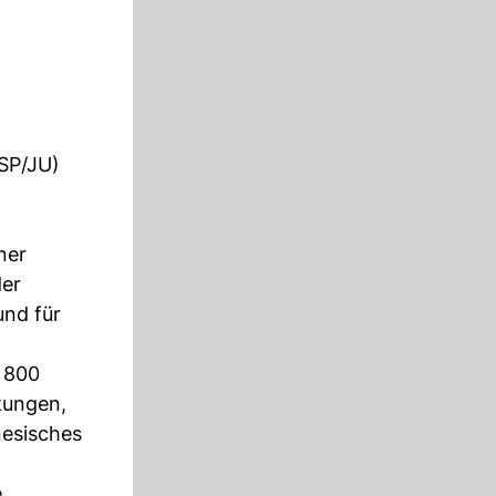
(SP/JU)
ner
der
und für
 800
kungen,
nesisches
e