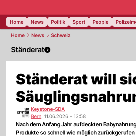
Home
News
Politik
Sport
People
Polizei
Home
News
Schweiz
Ständerat
Ständerat will s
Säuglingsnahru
Keystone-SDA
Bern
,
11.06.2026 - 13:58
Nach dem Anfang Jahr aufdeckten Babynahrungss
Produkte so schnell wie möglich zurückgerufen