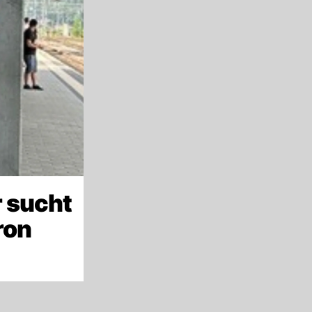
 sucht
ron