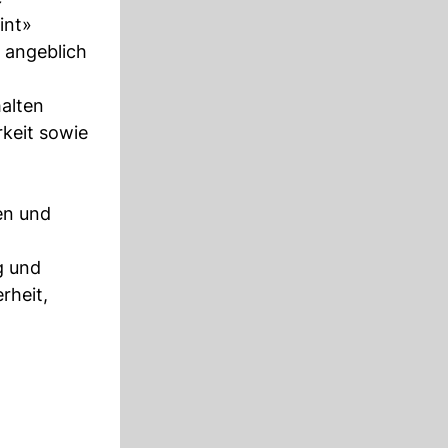
int»
n angeblich
alten
rkeit sowie
en und
g und
rheit,