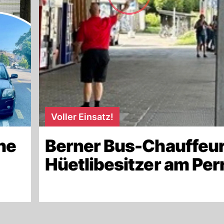
Voller Einsatz!
ne
Berner Bus-Chauffeur
Hüetlibesitzer am Per