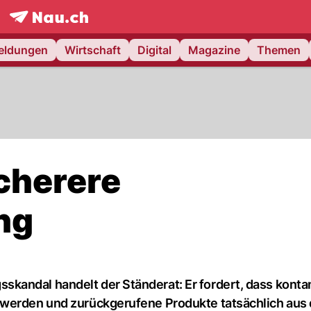
frontpage.
NAU.ch
meldungen
Wirtschaft
Digital
Magazine
Themen
icherere
ng
kandal handelt der Ständerat: Er fordert, dass konta
 werden und zurückgerufene Produkte tatsächlich aus