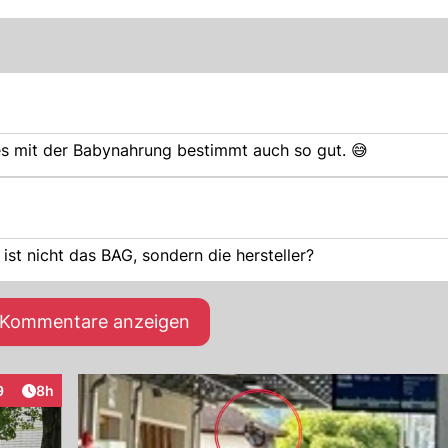
 es mit der Babynahrung bestimmt auch so gut. 😅
st nicht das BAG, sondern die hersteller?
e Kommentare anzeigen
Artikel veröffentlicht:
9
8h
raktionen