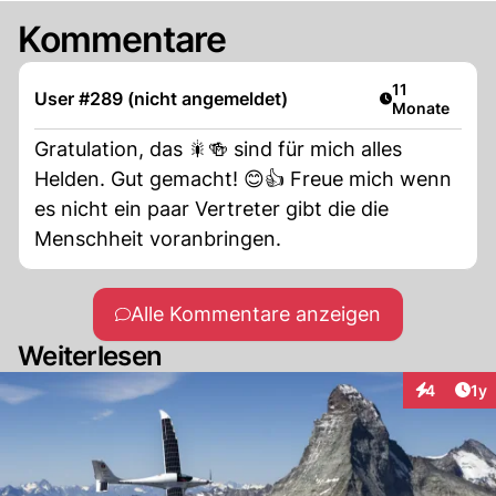
Kommentare
Artikel veröffe
11
User #289 (nicht angemeldet)
Monate
Gratulation, das 🎇🍻 sind für mich alles
Helden. Gut gemacht! 😊👍 Freue mich wenn
es nicht ein paar Vertreter gibt die die
Menschheit voranbringen.
Alle Kommentare anzeigen
Weiterlesen
Art
4
1y
Interaktion