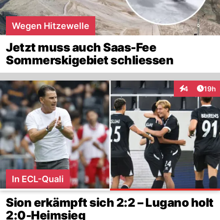
Wegen Hitzewelle
Jetzt muss auch Saas-Fee
Sommerskigebiet schliessen
Artik
4
19h
Interaktione
In ECL-Quali
Sion erkämpft sich 2:2 – Lugano holt
2:0-Heimsieg