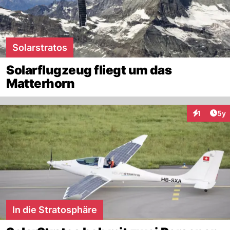
Solarstratos
Solarflugzeug fliegt um das
Matterhorn
Arti
1
5y
Interaktion
In die Stratosphäre