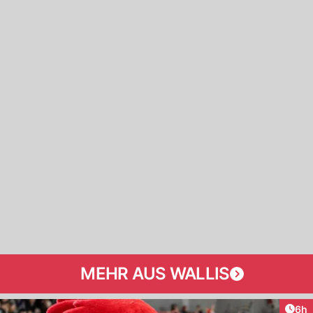
MEHR AUS WALLIS
Arti
6h