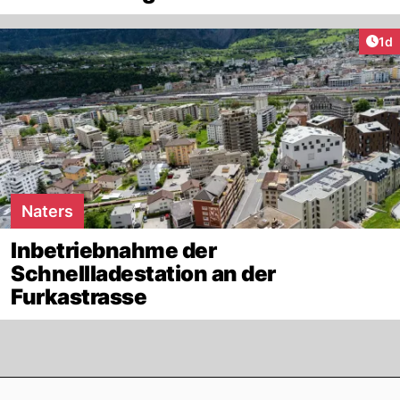
Art
1d
Naters
Inbetriebnahme der
Schnellladestation an der
Furkastrasse
Footer