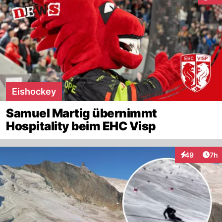
Eishockey
Samuel Martig übernimmt
Hospitality beim EHC Visp
Arti
49
7h
Interaktionen