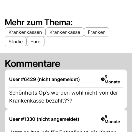
Mehr zum Thema:
Krankenkassen
Krankenkasse
Franken
Studie
Euro
Kommentare
Artikel veröff
5
User #6429 (nicht angemeldet)
Monate
Schönheits Op‘s werden wohl nicht von der
Krankenkasse bezahlt???
Artikel veröff
5
User #1330 (nicht angemeldet)
Monate