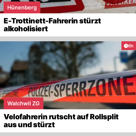
Hünenberg
E-Trottinett-Fahrerin stürzt
alkoholisiert
Arti
6h
Walchwil ZG
Velofahrerin rutscht auf Rollsplit
aus und stürzt