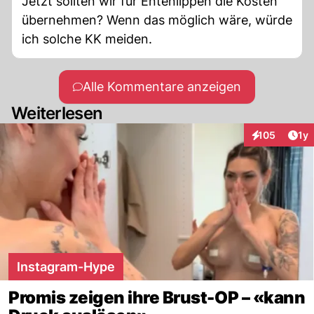
Jetzt sollten wir für Entenlippen die Kosten
übernehmen? Wenn das möglich wäre, würde
ich solche KK meiden.
Alle Kommentare anzeigen
Weiterlesen
Art
105
1y
Interaktionen
Instagram-Hype
Promis zeigen ihre Brust-OP – «kann