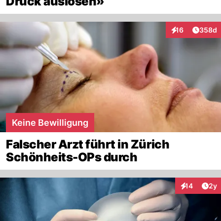
Druck auslösen»
Artikel
16
358d
Interaktionen
Keine Bewilligung
Falscher Arzt führt in Zürich
Schönheits-OPs durch
Arti
14
2y
Interaktione