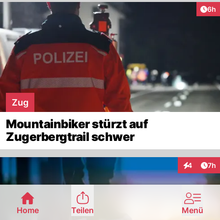
Arti
6h
Zug
Mountainbiker stürzt auf
Zugerbergtrail schwer
Arti
4
7h
Interaktion
Home
Teilen
Menü