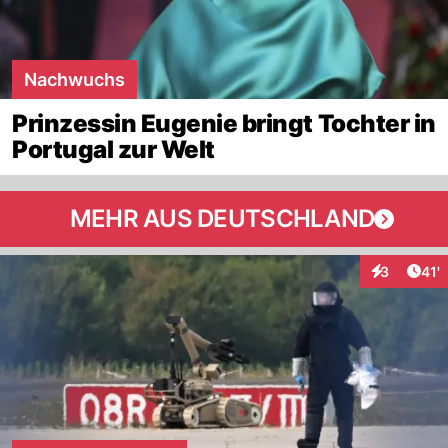
Nachwuchs
Prinzessin Eugenie bringt Tochter in
Portugal zur Welt
MEHR AUS DEUTSCHLAND
Arti
3
41'
Interaktion