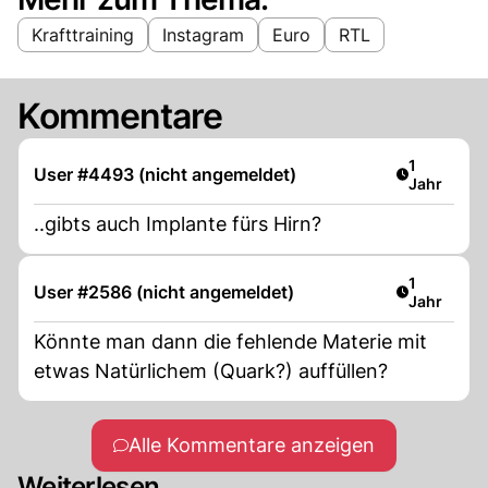
Krafttraining
Instagram
Euro
RTL
Kommentare
Artikel ver
1
User #4493 (nicht angemeldet)
Jahr
..gibts auch Implante fürs Hirn?
Artikel ver
1
User #2586 (nicht angemeldet)
Jahr
Könnte man dann die fehlende Materie mit
etwas Natürlichem (Quark?) auffüllen?
Alle Kommentare anzeigen
Weiterlesen