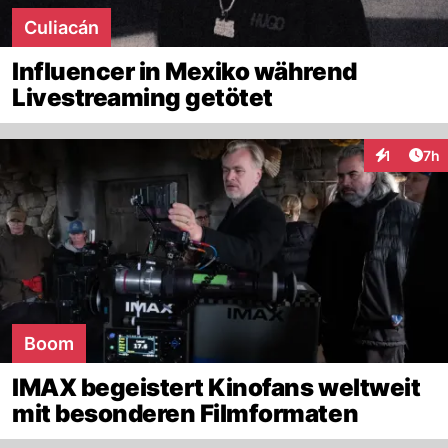
Culiacán
Influencer in Mexiko während
Livestreaming getötet
Arti
1
7h
Interaktion
Boom
IMAX begeistert Kinofans weltweit
mit besonderen Filmformaten