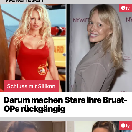
Art
1y
Schluss mit Silikon
Darum machen Stars ihre Brust-
OPs rückgängig
Art
1y