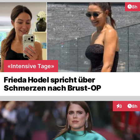
Arti
8h
«Intensive Tage»
Frieda Hodel spricht über
Schmerzen nach Brust-OP
Arti
3
8h
Interaktion