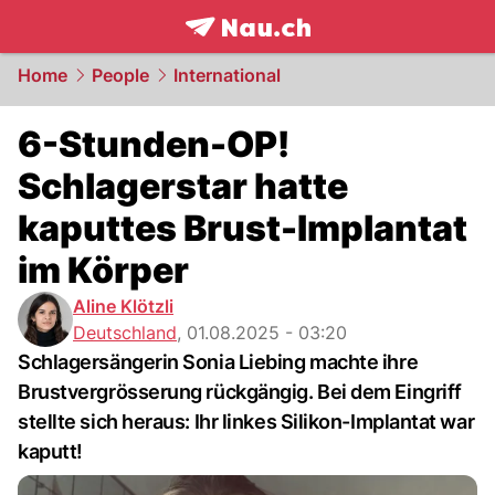
frontpage.
NAU.ch
Home
People
International
6-Stunden-OP!
Schlagerstar hatte
kaputtes Brust-Implantat
im Körper
Aline Klötzli
Deutschland
,
01.08.2025 - 03:20
Schlagersängerin Sonia Liebing machte ihre
Brustvergrösserung rückgängig. Bei dem Eingriff
stellte sich heraus: Ihr linkes Silikon-Implantat war
kaputt!