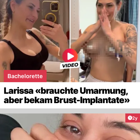
Bachelorette
Larissa «brauchte Umarmung,
aber bekam Brust-Implantate»
Arti
2y