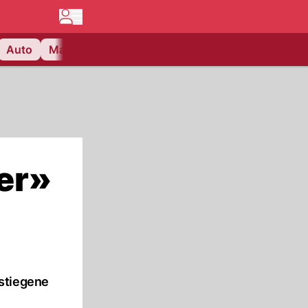
Auto
Matchcenter
Videos
Nau Plus
Lifestyle
rer»
estiegene