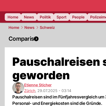
Home
News
Politik
Sport
People
Polizei
Home
News
Schweiz
Comparis
Pauschalreisen 
geworden
Etienne Sticher
Zürich
,
29.07.2025 - 03:14
Pauschalreisen sind im Fünfjahresvergleich um
Personal- und Energiekosten sind die Gründe.