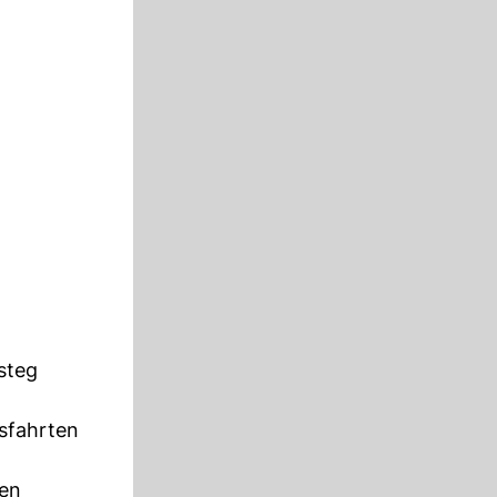
steg
sfahrten
den