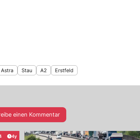
Astra
Stau
A2
Erstfeld
reibe einen Kommentar
Artikel veröffentlicht:
4
4y
eraktionen