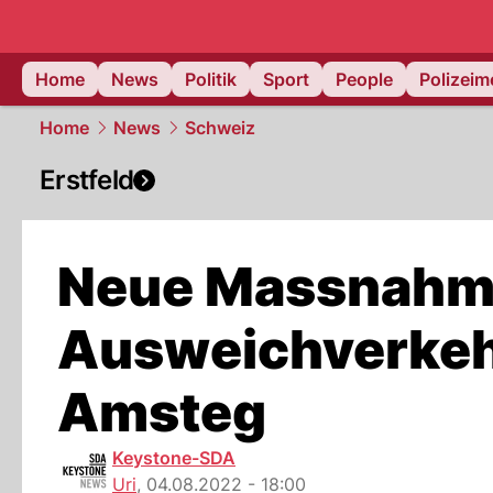
Home
News
Politik
Sport
People
Polizei
Home
News
Schweiz
Erstfeld
Neue Massnahm
Ausweichverkehr
Amsteg
Keystone-SDA
Uri
,
04.08.2022 - 18:00