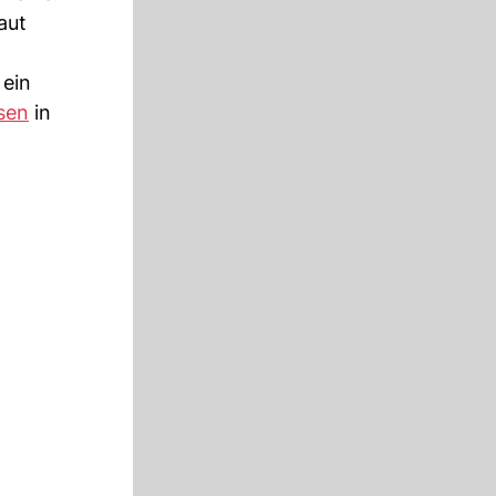
aut
 ein
sen
in