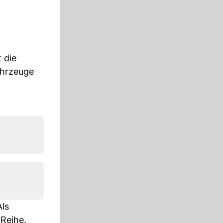
 die
ahrzeuge
ls
Reihe.