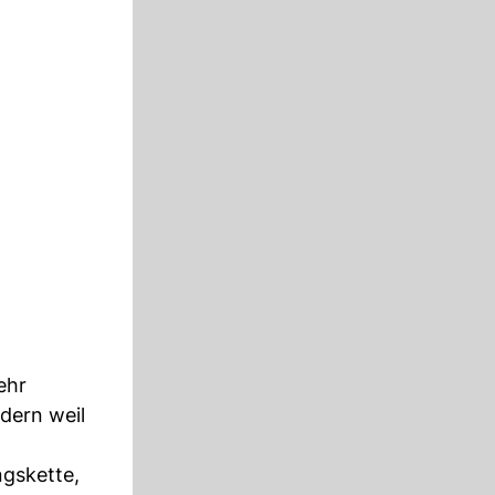
ehr
ndern weil
ngskette,