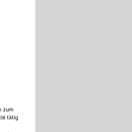
ch zum
lé tätig