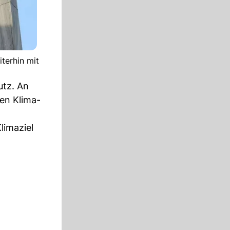
terhin mit
utz. An
en Klima-
limaziel