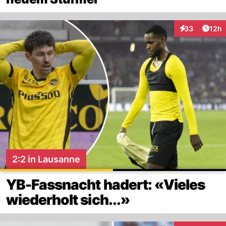
Artik
33
12h
Interaktionen
2:2 in Lausanne
YB-Fassnacht hadert: «Vieles
wiederholt sich...»