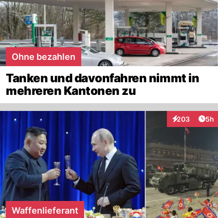
Ohne bezahlen
Tanken und davonfahren nimmt in
mehreren Kantonen zu
Arti
203
5h
Interaktionen
Waffenlieferant