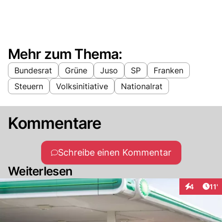
Mehr zum Thema:
Bundesrat
Grüne
Juso
SP
Franken
Steuern
Volksinitiative
Nationalrat
Kommentare
Schreibe einen Kommentar
Weiterlesen
Arti
4
11'
Interaktion