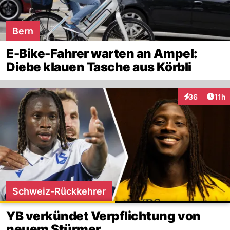
Bern
E-Bike-Fahrer warten an Ampel:
Diebe klauen Tasche aus Körbli
Artik
36
11h
Interaktionen
Schweiz-Rückkehrer
YB verkündet Verpflichtung von
neuem Stürmer