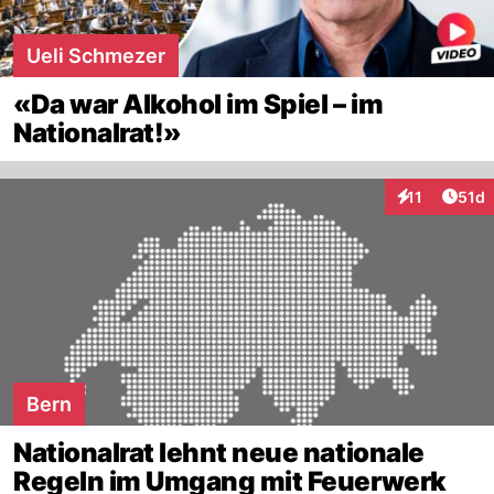
Ueli Schmezer
«Da war Alkohol im Spiel – im
Nationalrat!»
Artik
11
51d
Interaktionen
Bern
Nationalrat lehnt neue nationale
Regeln im Umgang mit Feuerwerk