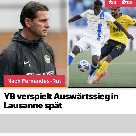
Artik
33
13h
Interaktionen
Nach Fernandes-Rot
YB verspielt Auswärtssieg in
Lausanne spät