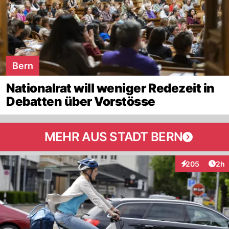
Bern
Nationalrat will weniger Redezeit in
Debatten über Vorstösse
MEHR AUS STADT BERN
Arti
205
2h
Interaktionen